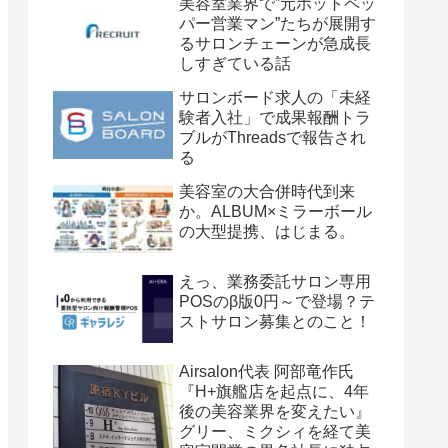
美容室業界で”元ホットペッ
パー営業マン”たちが展開す
るサロンチェーンが急成長
しすぎている話
サロンボード求人の「未経
験者入社」で成果報酬トラ
ブルがThreadsで報告され
る
美容室の大合併時代到来
か。ALBUM×ミラーボール
の大型提携、はじまる。
えっ、業務委託サロン専用
POSのβ版0円～で登場？テ
ストサロン募集とのこと！
Airsalon代表 阿部竜作氏
『H+旗艦店を起点に、4年
後の美容業界を変えたい』
グリー、ミクシィを経て美