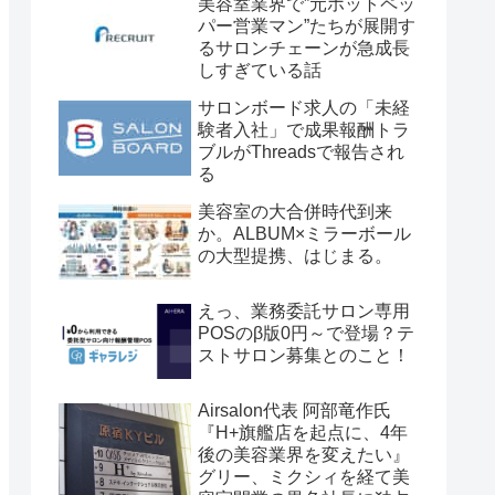
美容室業界で”元ホットペッ
パー営業マン”たちが展開す
るサロンチェーンが急成長
しすぎている話
サロンボード求人の「未経
験者入社」で成果報酬トラ
ブルがThreadsで報告され
る
美容室の大合併時代到来
か。ALBUM×ミラーボール
の大型提携、はじまる。
えっ、業務委託サロン専用
POSのβ版0円～で登場？テ
ストサロン募集とのこと！
Airsalon代表 阿部竜作氏
『H+旗艦店を起点に、4年
後の美容業界を変えたい』
グリー、ミクシィを経て美