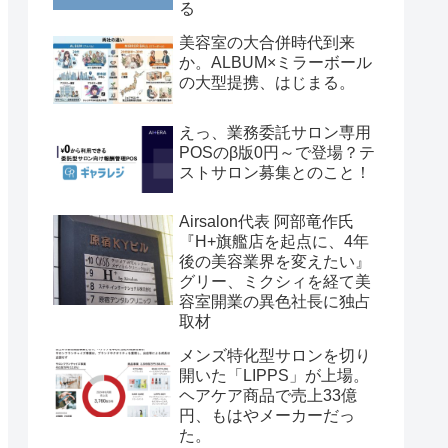
る
美容室の大合併時代到来
か。ALBUM×ミラーボール
の大型提携、はじまる。
えっ、業務委託サロン専用
POSのβ版0円～で登場？テ
ストサロン募集とのこと！
Airsalon代表 阿部竜作氏
『H+旗艦店を起点に、4年
後の美容業界を変えたい』
グリー、ミクシィを経て美
容室開業の異色社長に独占
取材
メンズ特化型サロンを切り
開いた「LIPPS」が上場。
ヘアケア商品で売上33億
円、もはやメーカーだっ
た。