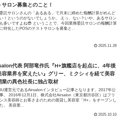
トサロン募集とのこと！
委託サロンさんの「あるある」で月末に締めた報酬計算がめんど
い！というのがないでしょうか。 えっ、ない？いや、あるサロン
も多いですよね😎 ということで、今回業務委託サロンの報酬計算
に特化したPOSのテストサロンを募集と...
2025.11.28
rsalon代表 阿部竜作氏『H+旗艦店を起点に、4年後
美容業界を変えたい』グリー、ミクシィを経て美容
開業の異色社長に独占取材
MIU運営元であるAirsalonインタビュー記事となります。2017年公
事。 2016年12月1日、株式会社Airsalon（東京都渋谷区）はフリ
ンス美容師とお客さまのための面貸し美容室「H+」をオープンし
た。 美容業...
2025.10.10