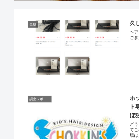
久
全般
ヘア
ご参
ホ
調査レポート
ト
ぼ
どう
てご
場は