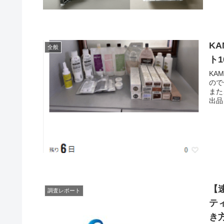
K
全般
ト1
KA
ので
また
出品
【
調査レポート
テ
き