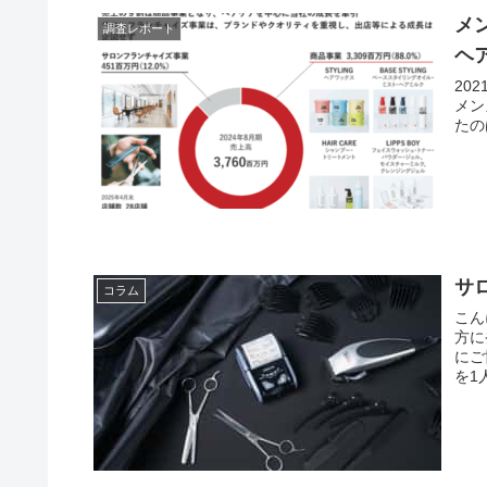
メ
調査レポート
ヘ
20
メン
たの
サ
コラム
こん
方に
にご
を1