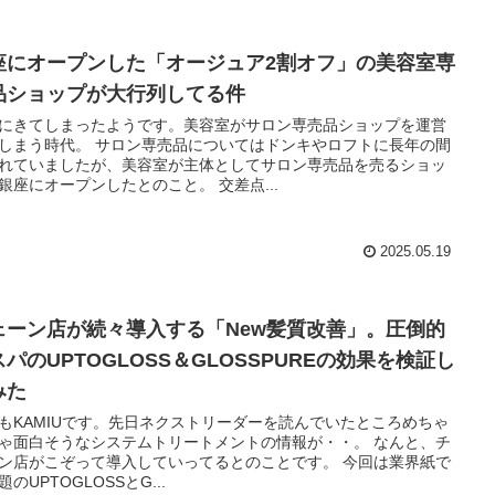
座にオープンした「オージュア2割オフ」の美容室専
品ショップが大行列してる件
にきてしまったようです。美容室がサロン専売品ショップを運営
しまう時代。 サロン専売品についてはドンキやロフトに長年の間
れていましたが、美容室が主体としてサロン専売品を売るショッ
銀座にオープンしたとのこと。 交差点...
2025.05.19
ェーン店が続々導入する「New髪質改善」。圧倒的
パのUPTOGLOSS＆GLOSSPUREの効果を検証し
みた
もKAMIUです。先日ネクストリーダーを読んでいたところめちゃ
ゃ面白そうなシステムトリートメントの情報が・・。 なんと、チ
ン店がこぞって導入していってるとのことです。 今回は業界紙で
題のUPTOGLOSSとG...