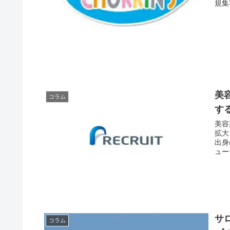
規集
美
コラム
す
美容
拡大
出身
ュー
サ
コラム