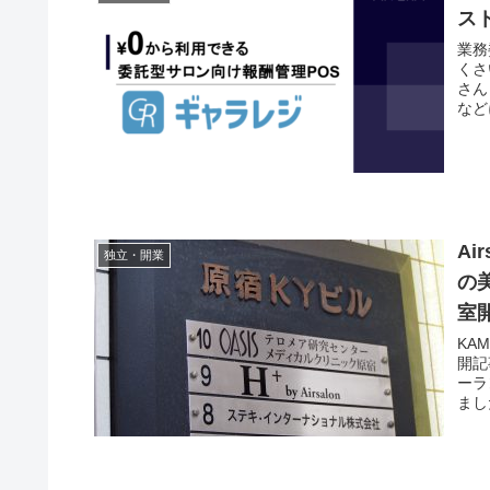
ス
業務
くさ
さん
など
Ai
独立・開業
の
室
KA
開記
ーラ
まし