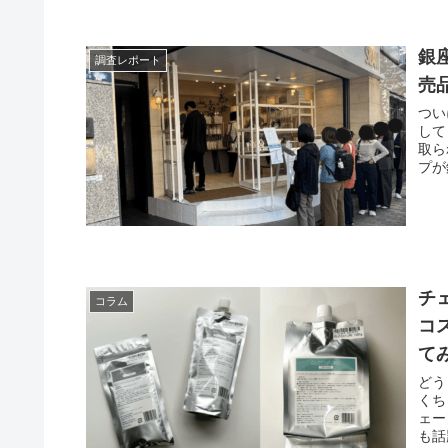
銀
調査レポート
売
つい
して
取ら
プが
チ
コラム
コス
て
どう
くち
ェー
も話