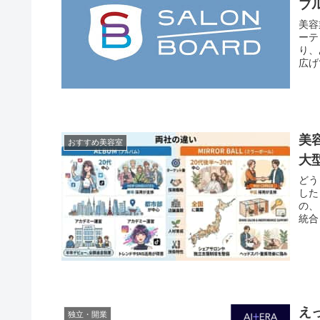
ブル
美容
ーテ
り、
広げて
美
おすすめ美容室
大
どう
した
の、
統合
え
独立・開業