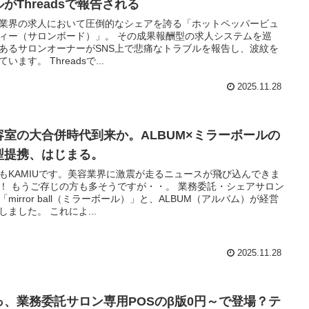
がThreadsで報告される
業界の求人において圧倒的なシェアを誇る「ホットペッパービュ
ィー（サロンボード）」。 その成果報酬型の求人システムを巡
あるサロンオーナーがSNS上で悲痛なトラブルを報告し、波紋を
います。 Threadsで...
2025.11.28
容室の大合併時代到来か。ALBUM×ミラーボールの
型提携、はじまる。
もKAMIUです。美容業界に激震が走るニュースが飛び込んできま
！ もうご存じの方も多そうですが・・。 業務委託・シェアサロン
「mirror ball（ミラーボール）」と、ALBUM（アルバム）が経営
しました。 これによ...
2025.11.28
っ、業務委託サロン専用POSのβ版0円～で登場？テ