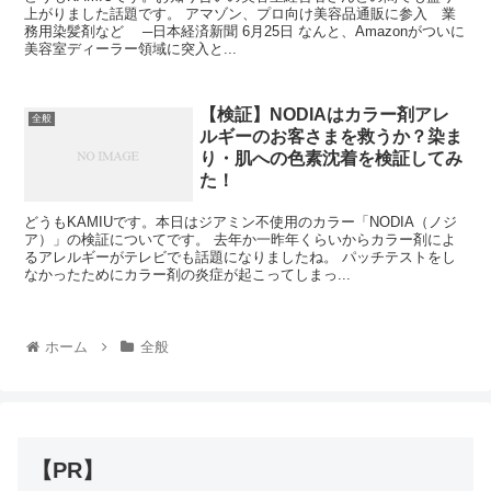
上がりました話題です。 アマゾン、プロ向け美容品通販に参入 業
務用染髪剤など ─日本経済新聞 6月25日 なんと、Amazonがついに
美容室ディーラー領域に突入と...
【検証】NODIAはカラー剤アレ
全般
ルギーのお客さまを救うか？染ま
り・肌への色素沈着を検証してみ
た！
どうもKAMIUです。本日はジアミン不使用のカラー「NODIA（ノジ
ア）」の検証についてです。 去年か一昨年くらいからカラー剤によ
るアレルギーがテレビでも話題になりましたね。 パッチテストをし
なかったためにカラー剤の炎症が起こってしまっ...
ホーム
全般
【PR】