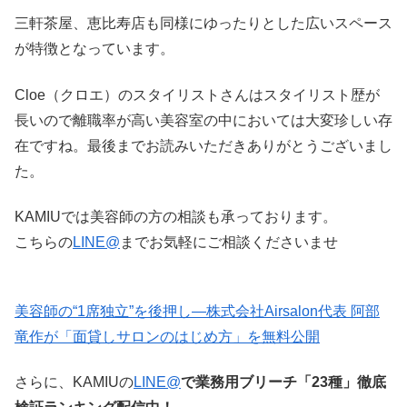
三軒茶屋、恵比寿店も同様にゆったりとした広いスペース
が特徴となっています。
Cloe（クロエ）のスタイリストさんはスタイリスト歴が
長いので離職率が高い美容室の中においては大変珍しい存
在ですね。最後までお読みいただきありがとうございまし
た。
KAMIUでは美容師の方の相談も承っております。
こちらの
LINE@
までお気軽にご相談くださいませ
美容師の“1席独立”を後押し—株式会社Airsalon代表 阿部
竜作が「面貸しサロンのはじめ方」を無料公開
さらに、KAMIUの
LINE@
で業務用ブリーチ「23種」徹底