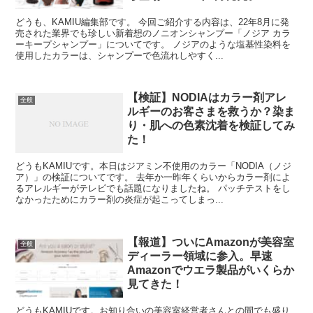
どうも、KAMIU編集部です。 今回ご紹介する内容は、22年8月に発
売された業界でも珍しい新着想のノニオンシャンプー「ノジア カラ
ーキープシャンプー」についてです。 ノジアのような塩基性染料を
使用したカラーは、シャンプーで色流れしやすく...
【検証】NODIAはカラー剤アレ
全般
ルギーのお客さまを救うか？染ま
り・肌への色素沈着を検証してみ
た！
どうもKAMIUです。本日はジアミン不使用のカラー「NODIA（ノジ
ア）」の検証についてです。 去年か一昨年くらいからカラー剤によ
るアレルギーがテレビでも話題になりましたね。 パッチテストをし
なかったためにカラー剤の炎症が起こってしまっ...
【報道】ついにAmazonが美容室
全般
ディーラー領域に参入。早速
Amazonでウエラ製品がいくらか
見てきた！
どうもKAMIUです。お知り合いの美容室経営者さんとの間でも盛り