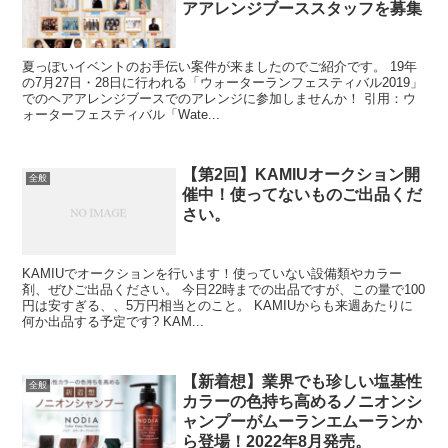
アアレンジブーススタッフを募集
夏っぽいイベントのお手伝い案件が来ましたのでご紹介です。 19年
の7月27日・28日に行われる「ウォーターランフェスティバル2019」
でのヘアアレンジブースでのアレンジに参加しませんか！ 引用：ウ
ォーターフェスティバル「Wate...
【第2回】KAMIUオークション開
全般
催中！使ってないものご出品くだ
さい。
KAMIUでオークションを行います！使っていない設備類やカラー
剤、ぜひご出品ください。 今日22時までの出品ですが、この量で100
円は安すぎる、、5万円相当とのこと。 KAMIUからも来週あたりに
何か出品する予定です? KAM...
【新着想】業界でも珍しい塩基性
全般
カラーの色持ち高めるノニオンシ
ャンプーがムーランエムーランか
ら登場！2022年8月発売。