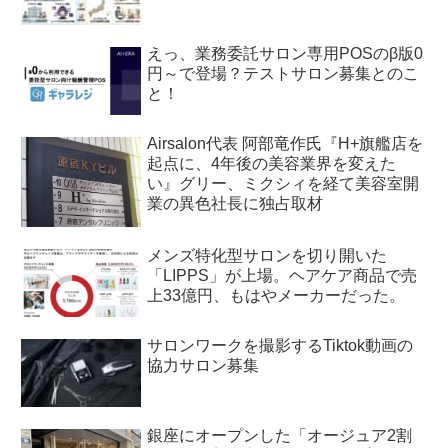
えっ、業務委託サロン専用POSのβ版0
円～で登場？テストサロン募集とのこ
と！
Airsalon代表 阿部竜作氏『H+旗艦店を
起点に、4年後の美容業界を変えた
い』グリー、ミクシィを経て美容室開
業の異色社長に独占取材
メンズ特化型サロンを切り開いた
「LIPPS」が上場。ヘアケア商品で売
上33億円、もはやメーカーだった。
サロンワークを撮影するTiktok動画の
協力サロン募集
銀座にオープンした「オージュア2割