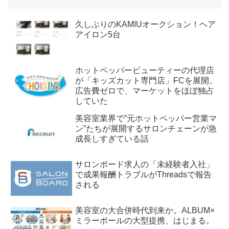
久しぶりのKAMIUオークション！ヘア
アイロン5台
ホットペッパービューティーの代理店
が「キッズカット専門店」FCを展開。
広告費ゼロで、マーケットをほぼ独占
していた
美容室業界で”元ホットペッパー営業マ
ン”たちが展開するサロンチェーンが急
成長しすぎている話
サロンボード求人の「未経験者入社」
で成果報酬トラブルがThreadsで報告
される
美容室の大合併時代到来か。ALBUM×
ミラーボールの大型提携、はじまる。