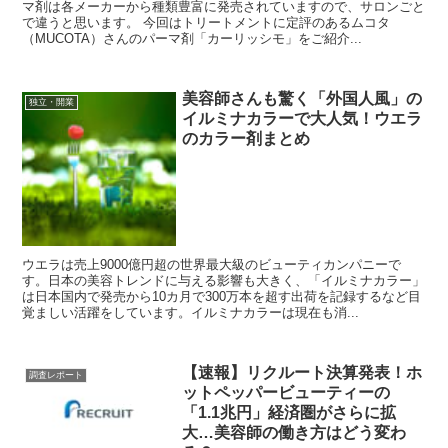
マ剤は各メーカーから種類豊富に発売されていますので、サロンごと
で違うと思います。 今回はトリートメントに定評のあるムコタ
（MUCOTA）さんのパーマ剤「カーリッシモ」をご紹介...
美容師さんも驚く「外国人風」の
独立・開業
イルミナカラーで大人気！ウエラ
のカラー剤まとめ
ウエラは売上9000億円超の世界最大級のビューティカンパニーで
す。日本の美容トレンドに与える影響も大きく、「イルミナカラー」
は日本国内で発売から10カ月で300万本を超す出荷を記録するなど目
覚ましい活躍をしています。イルミナカラーは現在も消...
【速報】リクルート決算発表！ホ
調査レポート
ットペッパービューティーの
「1.1兆円」経済圏がさらに拡
大…美容師の働き方はどう変わ