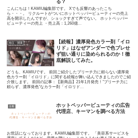
る？
こんにちは！KAMIU編集部です。 Xでも反響のあったこち
ら・・・。 リクルートがついにホットペッパービューティーの売上
高を開示したんですが、ショックすぎて声でない。 ホットペッパー
ビューティーの売上 ・売上高：1,260億...
【続報】濃厚発色カラー剤「イロ
独立・開業
リド」はなぜアンダーで色ブレせ
ず狙い通りに染められるのか！徹
底解説してみた。
どうも、KAMIUです。 前回ご紹介したブリーチ力に頼らない濃厚発
色カラー剤「イロリド」に関する続報が舞い込んできましたのでご紹
介致します。 前回の記事：【新商品】21年1月発売！”ブリーチ力に
頼らず、濃厚発色”なカラー剤「イロリド...
ホットペッパービューティの広告
全般
代理店、キーマンを調べる方法
お世話になっております。KAMIU編集部です。 「美容系サービスを