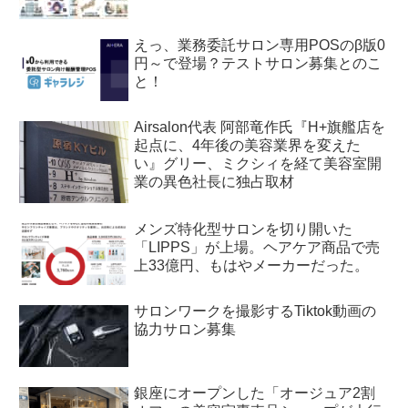
えっ、業務委託サロン専用POSのβ版0
円～で登場？テストサロン募集とのこ
と！
Airsalon代表 阿部竜作氏『H+旗艦店を
起点に、4年後の美容業界を変えた
い』グリー、ミクシィを経て美容室開
業の異色社長に独占取材
メンズ特化型サロンを切り開いた
「LIPPS」が上場。ヘアケア商品で売
上33億円、もはやメーカーだった。
サロンワークを撮影するTiktok動画の
協力サロン募集
銀座にオープンした「オージュア2割