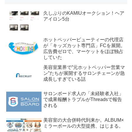
久しぶりのKAMIUオークション！ヘア
アイロン5台
ホットペッパービューティーの代理店
が「キッズカット専門店」FCを展開。
広告費ゼロで、マーケットをほぼ独占
していた
美容室業界で”元ホットペッパー営業マ
ン”たちが展開するサロンチェーンが急
成長しすぎている話
サロンボード求人の「未経験者入社」
で成果報酬トラブルがThreadsで報告
される
美容室の大合併時代到来か。ALBUM×
ミラーボールの大型提携、はじまる。