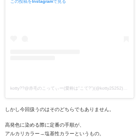
この投稿をInstagramで見る
kotty??@赤毛のこってぃー(愛称は”こて?”)(@kotty25252)がシェアした投稿
しかし今回扱うのはそのどちらでもありません。
高発色に染める際に定番の手順が、
アルカリカラー→塩基性カラーというもの。