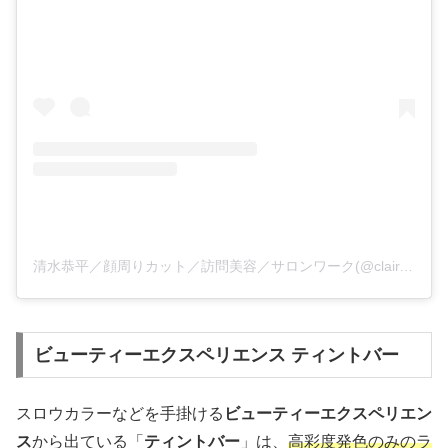
清水恭平／顔周りカット／訪問美容／サロンワーク(@clair.kyouhei)がシェアした投稿
ビューティーエクスペリエンス ティントバー
スロウカラーなどを手掛ける
ビューティーエクスペリエン
ス
から出ている「
ティントバー
」は、
高彩度発色のみのラ