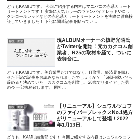
どうもKAMIUです。 今回ご紹介する内容はマニパニの赤系カラート
リートメントです！ 実際に人気カラーのヴァンパイアレッドやロッ
クンロールレッドなどの赤色系カラートリートメントを実際に徹底検
証していきました！ 下記に関連記事を貼ってい...
現ALBUMオーナーの槙野光昭氏
独立・開業
がTwitterを開始！元カカクコム創
業者、R25の取材を経て、ついに
表舞台に。
どうもKAMIUです。美容業界だけではなく、IT業界、経済界を賑わ
せた下記の記事をお読みなられましたでしょうか？ 「5億円稼いだら
辞めると決めていた」カカクコムを創業し、28歳でリタイアした男
の今 一部抜粋致します。 同社...
【リニューアル】シュワルツコフ
独立・開業
のファイバープレックスNo.1処方
がリニューアルして登場！2022
年1月13日。
どうも、KAMIU編集部です！ 今回ご紹介する内容はシュワルツコフ