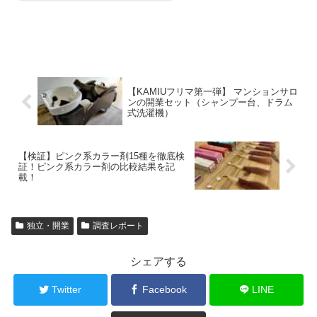
【KAMIUフリマ第一弾】 マンションサロ
ンの開業セット（シャンプー台、ドラム
式洗濯機）
【検証】ピンク系カラー剤15種を徹底検
証！ピンク系カラー剤の比較結果を記
載！
独立・開業
調査レポート
シェアする
Twitter
Facebook
LINE