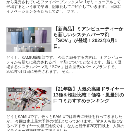
から発売されているファイバープレックスNo.1がリニューアルして
登場するという事で早速、記事化してご紹介していきます。 日本に
イノベーションをもたらして2年。 ファ...
【新商品】ミアンビューティーか
独立・開業
ら新しいシステムパーマ剤
「SOV.」が登場！2023年6月1
日。
どうも、KAMIU編集部です。 今回ご紹介する内容は、ミアンビュー
ティから新たに発売されるパーマ剤についてとなります。 新しく登
場するシステムパーマ剤「SOV.」は次世代のパーマブランドで、
2023年6月1日に発売されます。 そん...
【21年版】人気の高級ドライヤー
独立・開業
13種を検証比較！価格・風量別の
口コミおすすめランキング
どうもKAMIUです。色々とKAMIUでは過去に検証を行ってきました
が、 今回は史上最大予算の検証となっております。 皆さんも気にな
るヘアドライヤーの徹底比較です。なんと総予算20万円以上...人気の
ドライヤー機種ほぼ全て揃えました。 ...