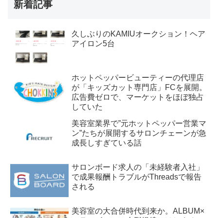
新着記事
久しぶりのKAMIUオークション！ヘア
アイロン5台
ホットペッパービューティーの代理店
が「キッズカット専門店」FCを展開。
広告費ゼロで、マーケットをほぼ独占
していた
美容室業界で”元ホットペッパー営業マ
ン”たちが展開するサロンチェーンが急
成長しすぎている話
サロンボード求人の「未経験者入社」
で成果報酬トラブルがThreadsで報告
される
美容室の大合併時代到来か。ALBUM×