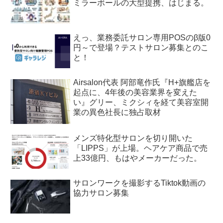
ミラーボールの大型提携、はじまる。
えっ、業務委託サロン専用POSのβ版0
円～で登場？テストサロン募集とのこ
と！
Airsalon代表 阿部竜作氏『H+旗艦店を
起点に、4年後の美容業界を変えた
い』グリー、ミクシィを経て美容室開
業の異色社長に独占取材
メンズ特化型サロンを切り開いた
「LIPPS」が上場。ヘアケア商品で売
上33億円、もはやメーカーだった。
サロンワークを撮影するTiktok動画の
協力サロン募集