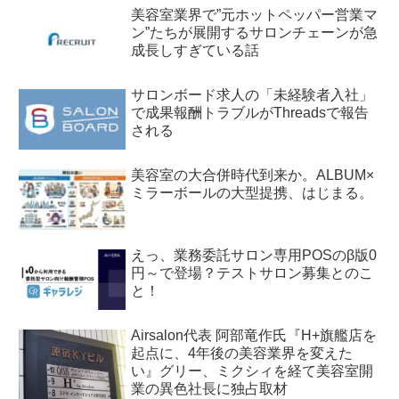
美容室業界で”元ホットペッパー営業マ
ン”たちが展開するサロンチェーンが急
成長しすぎている話
サロンボード求人の「未経験者入社」
で成果報酬トラブルがThreadsで報告
される
美容室の大合併時代到来か。ALBUM×
ミラーボールの大型提携、はじまる。
えっ、業務委託サロン専用POSのβ版0
円～で登場？テストサロン募集とのこ
と！
Airsalon代表 阿部竜作氏『H+旗艦店を
起点に、4年後の美容業界を変えた
い』グリー、ミクシィを経て美容室開
業の異色社長に独占取材