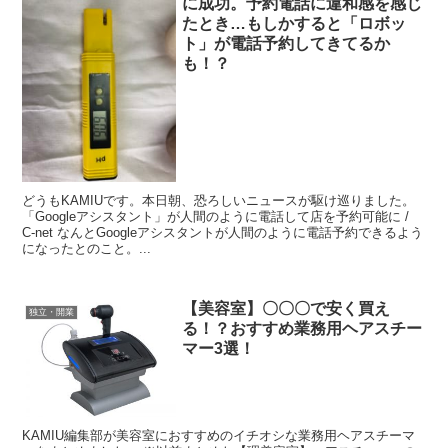
に成功。予約電話に違和感を感じ
たとき…もしかすると「ロボッ
ト」が電話予約してきてるか
も！？
どうもKAMIUです。本日朝、恐ろしいニュースが駆け巡りました。
「Googleアシスタント」が人間のように電話して店を予約可能に /
C-net なんとGoogleアシスタントが人間のように電話予約できるよう
になったとのこと。...
【美容室】〇〇〇で安く買え
独立・開業
る！？おすすめ業務用ヘアスチー
マー3選！
KAMIU編集部が美容室におすすめのイチオシな業務用ヘアスチーマ