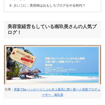
さいごに：美容師はおもしろブログをやる時代？
美容室経営もしている南玖美さんの人気ブ
ログ！
引用：
美髪でbe ハッピー☆じぶん史上最高に輝く髪へ☆美髪プロデュ
ーサー 南玖美