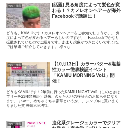
[話題] 見る角度によって髪色が変
独立・開業
わる！？カメレオンヘアーが海外
Facebookで話題に！
どうも、KAMIUです！カメレオンヘアーをご存知でしょうか。。 角
度によって色が変わるヘアーらしいのですが、、Facebookでかなり
拡散されていたのでご紹介です。あまり想像がつきにくいですよね。
では早速ご紹介していきます。 様々な...
【10月13日】カラーバター&塩基
独立・開業
性カラー徹底検証イベント
「KAMIU MORNING Vol1」開
催！
どうもKAMIUです！2年前に行ったKAMIU NIGHT Vol1（このときは
ブリーチ23種類検証）以来、久かたぶりの検証会のお知らせになり
ます。 いやー、めちゃくちゃ豪華というか、、シンプルに買いまく
りました笑 来週2020年1...
進化系グレージュカラーでクリア
独立・開業