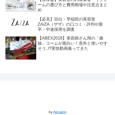
ームの選び方と費用相場や注意点まと
め
【必見】目白・早稲田の美容室
ZA/ZA（ザザ）の口コミ・評判や新
卒・中途採用を調査
【ABEX2018】美容師さん用の「曲
線」コームが面白い！意外と使いやす
そう..!?実技動画撮ってきた
by
Airsalon