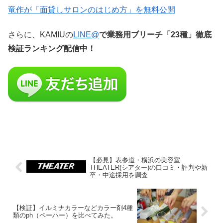
竜作が「面貸しサロンのはじめ方」を無料公開
さらに、KAMIUの
LINE@
で業務用ブリーチ「23種」徹底
検証ランキング配信中！
【必見】表参道・横浜の美容室
THEATER(シアター)の口コミ・評判や新
卒・中途採用を調査
【検証】イルミナカラーなどカラー剤4種
類のph（ペーハー）を比べてみた。