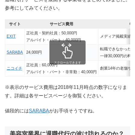
参考にしてみてください。
サイト
サービス費用
特
正社員・契約社員：50,000円
EXIT
メディア掲載実績業界
アルバイト・パート：40,000円
転職できなかった
SARABA
24,000円
一律30,000円の料
スクロールできます
正社員：60,000円
ニコイチ
創業14年の老舗サ
アルバイト・パート・非常勤：40,000円
※表示のサービス費用は2018年11月時点の数字になりま
す。詳細は各サービスページを御覧ください。
値段的には
SARABA
がお手頃そうですね。
美容室業界に退職代行の波は訪れるのか？