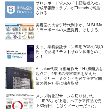
サロンボード求人の「未経験者入社」
で成果報酬トラブルがThreadsで報告
される
美容室の大合併時代到来か。ALBUM×
ミラーボールの大型提携、はじまる。
えっ、業務委託サロン専用POSのβ版0
円～で登場？テストサロン募集とのこ
と！
Airsalon代表 阿部竜作氏『H+旗艦店を
起点に、4年後の美容業界を変えた
い』グリー、ミクシィを経て美容室開
業の異色社長に独占取材
メンズ特化型サロンを切り開いた
「LIPPS」が上場。ヘアケア商品で売
上33億円、もはやメーカーだった。