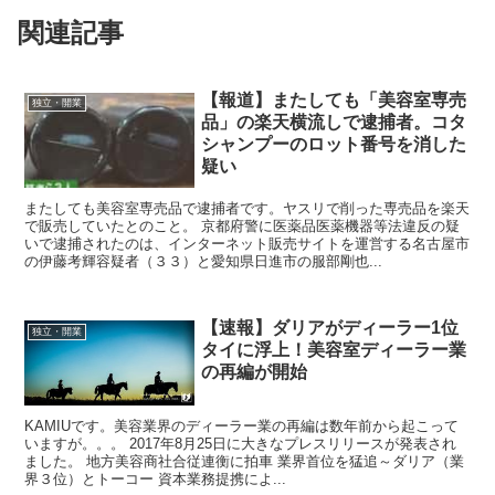
関連記事
【報道】またしても「美容室専売
独立・開業
品」の楽天横流しで逮捕者。コタ
シャンプーのロット番号を消した
疑い
またしても美容室専売品で逮捕者です。ヤスリで削った専売品を楽天
で販売していたとのこと。 京都府警に医薬品医薬機器等法違反の疑
いで逮捕されたのは、インターネット販売サイトを運営する名古屋市
の伊藤考輝容疑者（３３）と愛知県日進市の服部剛也...
【速報】ダリアがディーラー1位
独立・開業
タイに浮上！美容室ディーラー業
の再編が開始
KAMIUです。美容業界のディーラー業の再編は数年前から起こって
いますが。。。 2017年8月25日に大きなプレスリリースが発表され
ました。 地方美容商社合従連衡に拍車 業界首位を猛追～ダリア（業
界３位）とトーコー 資本業務提携によ...