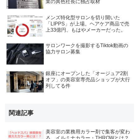
業の異色社長に独占取材
メンズ特化型サロンを切り開いた
「LIPPS」が上場。ヘアケア商品で売
上33億円、もはやメーカーだった。
サロンワークを撮影するTiktok動画の
協力サロン募集
銀座にオープンした「オージュア2割
オフ」の美容室専売品ショップが大行
列してる件
関連記事
美容室の業務用カラー剤で集客が変わ
る。イルミナカラー・THROWとは？