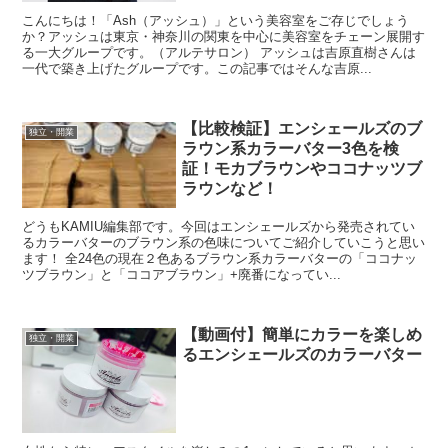
こんにちは！「Ash（アッシュ）」という美容室をご存じでしょう
か？アッシュは東京・神奈川の関東を中心に美容室をチェーン展開す
る一大グループです。（アルテサロン） アッシュは吉原直樹さんは
一代で築き上げたグループです。この記事ではそんな吉原...
【比較検証】エンシェールズのブ
独立・開業
ラウン系カラーバター3色を検
証！モカブラウンやココナッツブ
ラウンなど！
どうもKAMIU編集部です。今回はエンシェールズから発売されてい
るカラーバターのブラウン系の色味についてご紹介していこうと思い
ます！ 全24色の現在２色あるブラウン系カラーバターの「ココナッ
ツブラウン」と「ココアブラウン」+廃番になってい...
【動画付】簡単にカラーを楽しめ
独立・開業
るエンシェールズのカラーバター