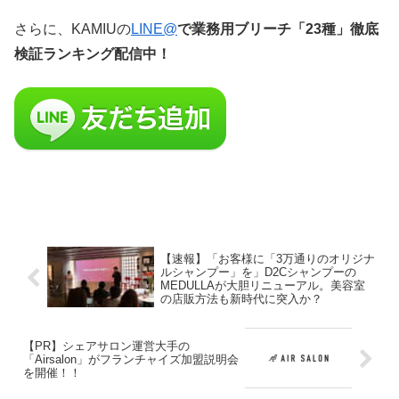
さらに、KAMIUの
LINE@
で業務用ブリーチ「23種」徹底
検証ランキング配信中！
【速報】「お客様に「3万通りのオリジナ
ルシャンプー」を」D2Cシャンプーの
MEDULLAが大胆リニューアル。美容室
の店販方法も新時代に突入か？
【PR】シェアサロン運営大手の
「Airsalon」がフランチャイズ加盟説明会
を開催！！