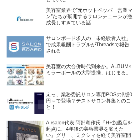
美容室業界で”元ホットペッパー営業マ
ン”たちが展開するサロンチェーンが急
成長しすぎている話
サロンボード求人の「未経験者入社」
で成果報酬トラブルがThreadsで報告
される
美容室の大合併時代到来か。ALBUM×
ミラーボールの大型提携、はじまる。
えっ、業務委託サロン専用POSのβ版0
円～で登場？テストサロン募集とのこ
と！
Airsalon代表 阿部竜作氏『H+旗艦店を
起点に、4年後の美容業界を変えた
い』グリー、ミクシィを経て美容室開