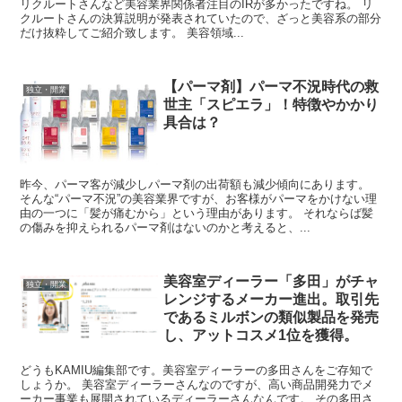
リクルートさんなど美容業界関係者注目のIRが多かったですね。 リ
クルートさんの決算説明が発表されていたので、ざっと美容系の部分
だけ抜粋してご紹介致します。 美容領域...
【パーマ剤】パーマ不況時代の救
独立・開業
世主「スピエラ」！特徴やかかり
具合は？
昨今、パーマ客が減少しパーマ剤の出荷額も減少傾向にあります。
そんな“パーマ不況”の美容業界ですが、お客様がパーマをかけない理
由の一つに「髪が痛むから」という理由があります。 それならば髪
の傷みを抑えられるパーマ剤はないのかと考えると、...
美容室ディーラー「多田」がチャ
独立・開業
レンジするメーカー進出。取引先
であるミルボンの類似製品を発売
し、アットコスメ1位を獲得。
どうもKAMIU編集部です。美容室ディーラーの多田さんをご存知で
しょうか。 美容室ディーラーさんなのですが、高い商品開発力でメ
ーカー事業も展開されているディーラーさんなんです。 その多田さ