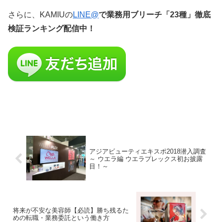
さらに、KAMIUの
LINE@
で業務用ブリーチ「23種」徹底
検証ランキング配信中！
アジアビューティエキスポ2018潜入調査
～ ウエラ編 ウエラプレックス初お披露
目！～
将来が不安な美容師【必読】勝ち残るた
めの転職・業務委託という働き方