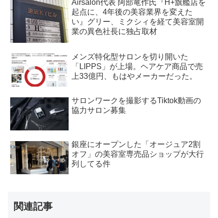
Airsalon代表 阿部竜作氏『H+旗艦店を
起点に、4年後の美容業界を変えた
い』グリー、ミクシィを経て美容室開
業の異色社長に独占取材
メンズ特化型サロンを切り開いた
「LIPPS」が上場。ヘアケア商品で売
上33億円、もはやメーカーだった。
サロンワークを撮影するTiktok動画の
協力サロン募集
銀座にオープンした「オージュア2割
オフ」の美容室専売品ショップが大行
列してる件
関連記事