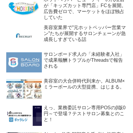
が「キッズカット専門店」FCを展開。
広告費ゼロで、マーケットをほぼ独占
していた
美容室業界で”元ホットペッパー営業マ
ン”たちが展開するサロンチェーンが急
成長しすぎている話
サロンボード求人の「未経験者入社」
で成果報酬トラブルがThreadsで報告
される
美容室の大合併時代到来か。ALBUM×
ミラーボールの大型提携、はじまる。
えっ、業務委託サロン専用POSのβ版0
円～で登場？テストサロン募集とのこ
と！