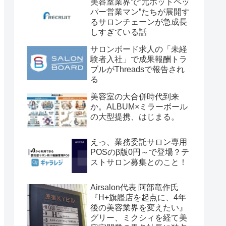
美容室業界で”元ホットペッ
パー営業マン”たちが展開す
るサロンチェーンが急成長
しすぎている話
サロンボード求人の「未経
験者入社」で成果報酬トラ
ブルがThreadsで報告され
る
美容室の大合併時代到来
か。ALBUM×ミラーボール
の大型提携、はじまる。
えっ、業務委託サロン専用
POSのβ版0円～で登場？テ
ストサロン募集とのこと！
Airsalon代表 阿部竜作氏
『H+旗艦店を起点に、4年
後の美容業界を変えたい』
グリー、ミクシィを経て美