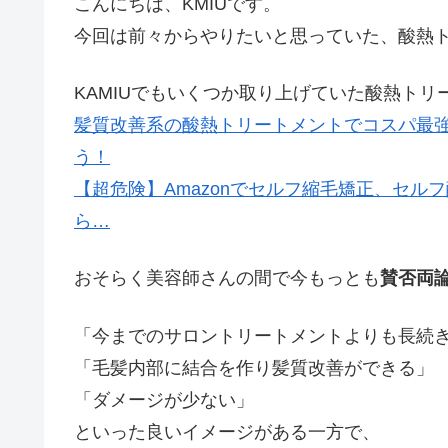
こんにちは、KMIUです。
今回は前々からやりたいと思っていた、酸熱
KAMIUでもいくつか取り上げていた酸熱トリ
髪質改善系の酸熱トリートメントでコスパ最
う！
【超危険】Amazonでセルフ縮毛矯正、セ
ら…
おそらく美容師さんの間で今もっとも
賛否両
「今までのサロントリートメントよりも長続
「毛髪内部に結合を作り髪質改善ができる」
「ダメージが少ない」
といった良いイメージがある一方で、