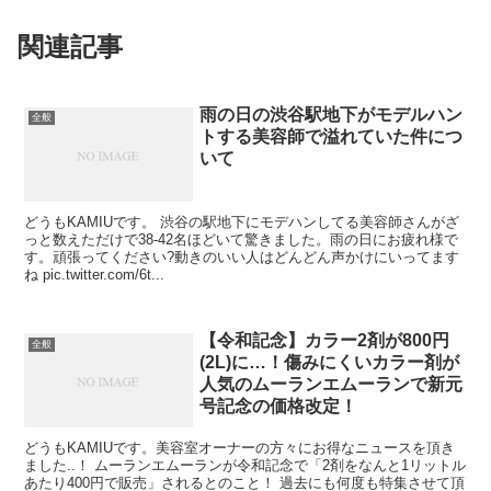
関連記事
雨の日の渋谷駅地下がモデルハン
全般
トする美容師で溢れていた件につ
いて
どうもKAMIUです。 渋谷の駅地下にモデハンしてる美容師さんがざ
っと数えただけで38-42名ほどいて驚きました。雨の日にお疲れ様で
す。頑張ってください?動きのいい人はどんどん声かけにいってます
ね pic.twitter.com/6t...
【令和記念】カラー2剤が800円
全般
(2L)に…！傷みにくいカラー剤が
人気のムーランエムーランで新元
号記念の価格改定！
どうもKAMIUです。美容室オーナーの方々にお得なニュースを頂き
ました..！ ムーランエムーランが令和記念で「2剤をなんと1リットル
あたり400円で販売」されるとのこと！ 過去にも何度も特集させて頂