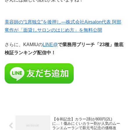
美容師の“1席独立”を後押し—株式会社Airsalon代表 阿部
竜作が「面貸しサロンのはじめ方」を無料公開
さらに、KAMIUの
LINE@
で業務用ブリーチ「23種」徹底
検証ランキング配信中！
【令和記念】カラー2剤が800円(2L)
に…！傷みにくいカラー剤が人気のムー
ランエムーランで新元号記念の価格改