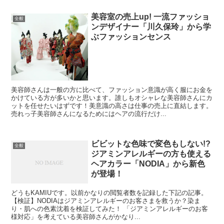
美容室の売上up! 一流ファッショ
全般
ンデザイナー「川久保玲」から学
ぶファッションセンス
美容師さんは一般の方に比べて、ファッション意識が高く服にお金を
かけている方が多いかと思います。誰しもオシャレな美容師さんにカ
ットを任せたいはずです！美意識の高さは仕事の売上に直結します。
売れっ子美容師さんになるためにはヘアの流行だけ...
ビビットな色味で変色もしない!?
全般
ジアミンアレルギーの方も使える
ヘアカラー「NODIA」から新色
が登場！
どうもKAMIUです。以前かなりの閲覧者数を記録した下記の記事。
【検証】NODIAはジアミンアレルギーのお客さまを救うか？染ま
り・肌への色素沈着を検証してみた！ 「ジアミンアレルギーのお客
様対応」を考えている美容師さんがかなり...