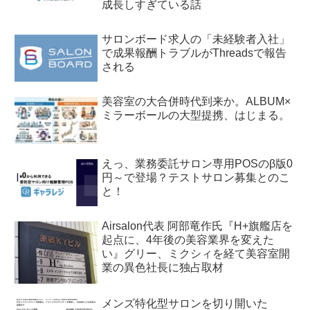
成長しすぎている話
サロンボード求人の「未経験者入社」
で成果報酬トラブルがThreadsで報告
される
美容室の大合併時代到来か。ALBUM×
ミラーボールの大型提携、はじまる。
えっ、業務委託サロン専用POSのβ版0
円～で登場？テストサロン募集とのこ
と！
Airsalon代表 阿部竜作氏『H+旗艦店を
起点に、4年後の美容業界を変えた
い』グリー、ミクシィを経て美容室開
業の異色社長に独占取材
メンズ特化型サロンを切り開いた