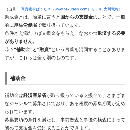
（出典：
写真素材ぱくたそ（www.pakutaso.com）モデル 大川竜弥
）
助成金とは、簡単に言うと
国からの支援金
のことで、一般
的に
厚生労働省
で取り扱っています。
条件さえ満たせば支援金をもらえ、なおかつ
返済する必要
がありません
。
時々
“補助金”
と
“融資”
という言葉を混同することがありま
すが、これらは全く別のものです。
補助金
補助金は
経済産業省
が取り扱っている支援金で、さまざま
なジャンルで募集されており、ある程度の募集期間が定め
られています。
募集要項の条件を満たし、事前審査と事後の検査によって
初めて支援金を受け取ることができます。