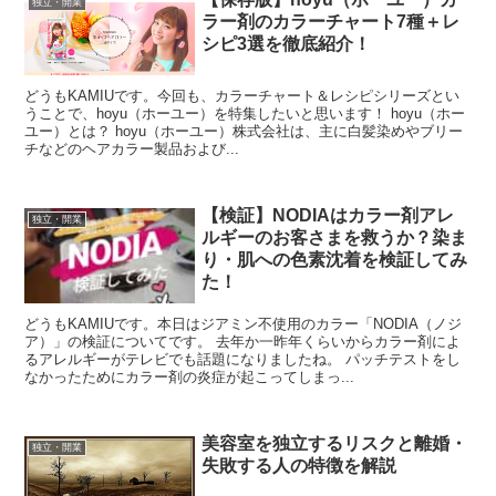
独立・開業
ラー剤のカラーチャート7種＋レ
シピ3選を徹底紹介！
どうもKAMIUです。今回も、カラーチャート＆レシピシリーズとい
うことで、hoyu（ホーユー）を特集したいと思います！ hoyu（ホー
ユー）とは？ hoyu（ホーユー）株式会社は、主に白髪染めやブリー
チなどのヘアカラー製品および...
【検証】NODIAはカラー剤アレ
独立・開業
ルギーのお客さまを救うか？染ま
り・肌への色素沈着を検証してみ
た！
どうもKAMIUです。本日はジアミン不使用のカラー「NODIA（ノジ
ア）」の検証についてです。 去年か一昨年くらいからカラー剤によ
るアレルギーがテレビでも話題になりましたね。 パッチテストをし
なかったためにカラー剤の炎症が起こってしまっ...
美容室を独立するリスクと離婚・
独立・開業
失敗する人の特徴を解説