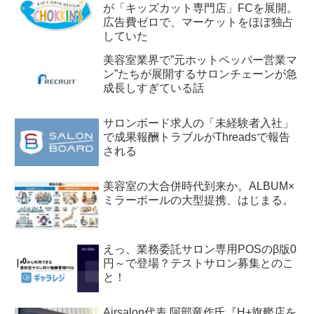
が「キッズカット専門店」FCを展開。
広告費ゼロで、マーケットをほぼ独占
していた
美容室業界で”元ホットペッパー営業マ
ン”たちが展開するサロンチェーンが急
成長しすぎている話
サロンボード求人の「未経験者入社」
で成果報酬トラブルがThreadsで報告
される
美容室の大合併時代到来か。ALBUM×
ミラーボールの大型提携、はじまる。
えっ、業務委託サロン専用POSのβ版0
円～で登場？テストサロン募集とのこ
と！
Airsalon代表 阿部竜作氏『H+旗艦店を