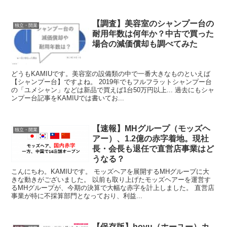
【調査】美容室のシャンプー台の
独立・開業
耐用年数は何年か？中古で買った
場合の減価償却も調べてみた
どうもKAMIUです。美容室の設備類の中で一番大きなものといえば
【シャンプー台】ですよね。 2019年でもフルフラットシャンプー台
の「ユメシャン」などは新品で買えば1台50万円以上... 過去にもシャ
ンプー台記事をKAMIUでは書いてお...
【速報】MHグループ（モッズヘ
独立・開業
アー）、1.2億の赤字着地。現社
長・会長も退任で直営店事業はど
うなる？
こんにちわ。KAMIUです。 モッズヘアを展開するMHグループに大
きな動きがございました。 以前も取り上げたモッズヘアーを運営す
るMHグループが、今期の決算で大幅な赤字を計上しました。 直営店
事業が特に不採算部門となっており、利益...
【保存版】hoyu（ホーユー）カ