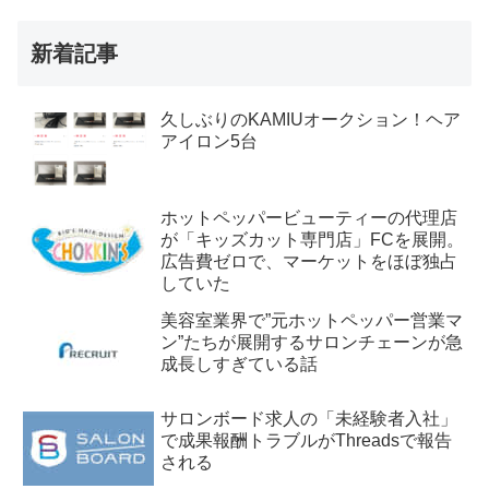
新着記事
久しぶりのKAMIUオークション！ヘア
アイロン5台
ホットペッパービューティーの代理店
が「キッズカット専門店」FCを展開。
広告費ゼロで、マーケットをほぼ独占
していた
美容室業界で”元ホットペッパー営業マ
ン”たちが展開するサロンチェーンが急
成長しすぎている話
サロンボード求人の「未経験者入社」
で成果報酬トラブルがThreadsで報告
される