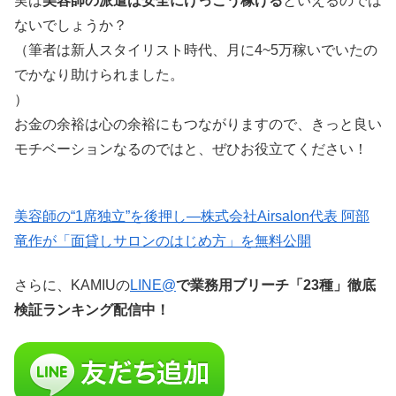
実は
美容師の派遣は安全にけっこう稼げる
といえるのでは
ないでしょうか？
（筆者は新人スタイリスト時代、月に4~5万稼いでいたの
でかなり助けられました。
）
お金の余裕は心の余裕にもつながりますので、きっと良い
モチベーションなるのではと、ぜひお役立てください！
美容師の“1席独立”を後押し—株式会社Airsalon代表 阿部
竜作が「面貸しサロンのはじめ方」を無料公開
さらに、KAMIUの
LINE@
で業務用ブリーチ「23種」徹底
検証ランキング配信中！