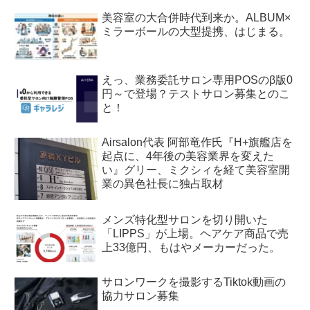
美容室の大合併時代到来か。ALBUM×
ミラーボールの大型提携、はじまる。
えっ、業務委託サロン専用POSのβ版0
円～で登場？テストサロン募集とのこ
と！
Airsalon代表 阿部竜作氏『H+旗艦店を
起点に、4年後の美容業界を変えた
い』グリー、ミクシィを経て美容室開
業の異色社長に独占取材
メンズ特化型サロンを切り開いた
「LIPPS」が上場。ヘアケア商品で売
上33億円、もはやメーカーだった。
サロンワークを撮影するTiktok動画の
協力サロン募集