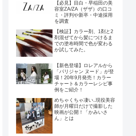
【必見】目白・早稲田の美
容室ZA/ZA（ザザ）の口コ
ミ・評判や新卒・中途採用
を調査
【検証】カラー剤、1剤と2
剤混ぜてから髪につけるま
での塗布時間で色が変わる
か試してみた。
【新色登場】ロレアルから
「パリジャン ヌード」が登
場！20年9月発売！カラー
チャート＆カラーレシピ事
例をご紹介！
めちゃくちゃ凄い..現役美容
師が月曜日だけで撮影した
映画が公開！「かみいさ
ん」とは