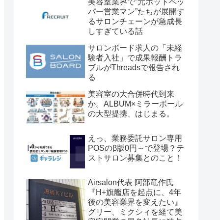
美容室業界で”元ホットペッ
パー営業マン”たちが展開す
るサロンチェーンが急成長
しすぎている話
サロンボード求人の「未経
験者入社」で成果報酬トラ
ブルがThreadsで報告され
る
美容室の大合併時代到来
か。ALBUM×ミラーボール
の大型提携、はじまる。
えっ、業務委託サロン専用
POSのβ版0円～で登場？テ
ストサロン募集とのこと！
Airsalon代表 阿部竜作氏
『H+旗艦店を起点に、4年
後の美容業界を変えたい』
グリー、ミクシィを経て美