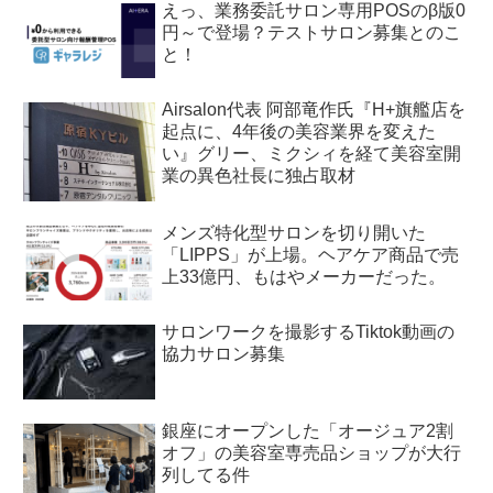
えっ、業務委託サロン専用POSのβ版0
円～で登場？テストサロン募集とのこ
と！
Airsalon代表 阿部竜作氏『H+旗艦店を
起点に、4年後の美容業界を変えた
い』グリー、ミクシィを経て美容室開
業の異色社長に独占取材
メンズ特化型サロンを切り開いた
「LIPPS」が上場。ヘアケア商品で売
上33億円、もはやメーカーだった。
サロンワークを撮影するTiktok動画の
協力サロン募集
銀座にオープンした「オージュア2割
オフ」の美容室専売品ショップが大行
列してる件