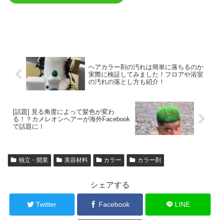
ヘアカラー剤の汚れは簡単に落ちるのか
実際に検証してみました！フロアや浴室
の汚れの落とし方も紹介！
[話題] 見る角度によって髪色が変わ
る！？カメレオンヘアーが海外Facebook
で話題に！
独立・開業
美容材料
カラー
カラー剤
シェアする
Twitter
Facebook
LINE