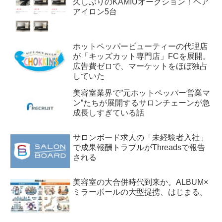
久しぶりのKAMIUオークション！ヘア
アイロン5台
ホットペッパービューティーの代理店
が「キッズカット専門店」FCを展開。
広告費ゼロで、マーケットをほぼ独占
していた
美容室業界で”元ホットペッパー営業マ
ン”たちが展開するサロンチェーンが急
成長しすぎている話
サロンボード求人の「未経験者入社」
で成果報酬トラブルがThreadsで報告
される
美容室の大合併時代到来か。ALBUM×
ミラーボールの大型提携、はじまる。