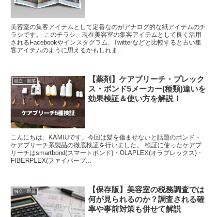
美容室の集客アイテムとして定番なのがアナログ的な紙アイテムのチ
ラシです。 このチラシ、現在美容室の集客アイテムとして良く活用
されるFacebookやインスタグラム、Twitterなどと比較すると古い集
客アイテムのように思えるかもしれま...
【薬剤】ケアブリーチ・プレック
独立・開業
ス・ボンド5メーカー(種類)違いを
効果検証＆使い方を解説！
こんにちは。KAMIUです。今回は髪を傷ませないと話題のボンド・
ケアブリーチ系製品の徹底検証を行いました。 検証に使ったケアブ
リーチはsmartbond(スマートボンド)・OLAPLEX(オラプレックス)・
FIBERPLEX(ファイバープ...
【保存版】美容室の税務調査では
独立・開業
何が見られるのか？調査される確
率や事前対策も併せて解説