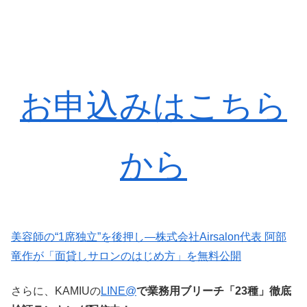
お申込みはこちら
から
美容師の“1席独立”を後押し—株式会社Airsalon代表 阿部
竜作が「面貸しサロンのはじめ方」を無料公開
さらに、KAMIUの
LINE@
で業務用ブリーチ「23種」徹底