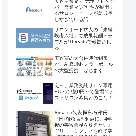
美容室業界で”元ホットペッ
パー営業マン”たちが展開す
るサロンチェーンが急成長
しすぎている話
サロンボード求人の「未経
験者入社」で成果報酬トラ
ブルがThreadsで報告され
る
美容室の大合併時代到来
か。ALBUM×ミラーボール
の大型提携、はじまる。
えっ、業務委託サロン専用
POSのβ版0円～で登場？テ
ストサロン募集とのこと！
Airsalon代表 阿部竜作氏
『H+旗艦店を起点に、4年
後の美容業界を変えたい』
グリー、ミクシィを経て美