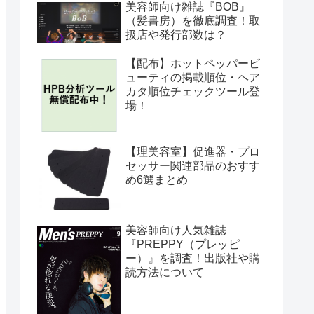
美容師向け雑誌『BOB』
（髪書房）を徹底調査！取
扱店や発行部数は？
【配布】ホットペッパービ
ューティの掲載順位・ヘア
カタ順位チェックツール登
場！
【理美容室】促進器・プロ
セッサー関連部品のおすす
め6選まとめ
美容師向け人気雑誌
『PREPPY（プレッピ
ー）』を調査！出版社や購
読方法について