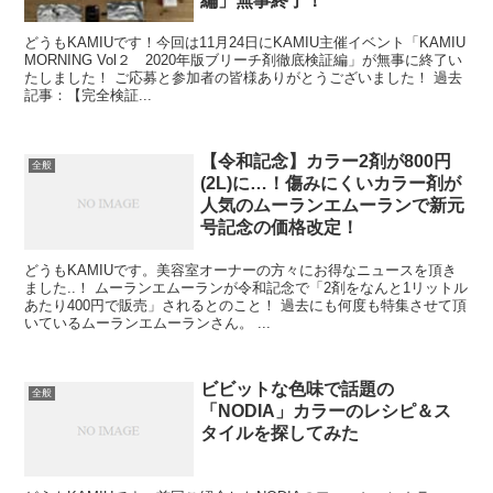
編」無事終了！
どうもKAMIUです！今回は11月24日にKAMIU主催イベント「KAMIU
MORNING Vol２ 2020年版ブリーチ剤徹底検証編」が無事に終了い
たしました！ ご応募と参加者の皆様ありがとうございました！ 過去
記事：【完全検証...
【令和記念】カラー2剤が800円
全般
(2L)に…！傷みにくいカラー剤が
人気のムーランエムーランで新元
号記念の価格改定！
どうもKAMIUです。美容室オーナーの方々にお得なニュースを頂き
ました..！ ムーランエムーランが令和記念で「2剤をなんと1リットル
あたり400円で販売」されるとのこと！ 過去にも何度も特集させて頂
いているムーランエムーランさん。 ...
ビビットな色味で話題の
全般
「NODIA」カラーのレシピ＆ス
タイルを探してみた