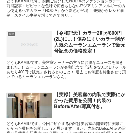
どうもKAMIUです。前回ご紹介したNODIAのファッションカラー。
前回記事：ビビットな色味で変色もしない!?ジアミンアレルギーの方
も使えるヘアカラー「NODIA」から新色が登場！ 発売からレシピ事
例、スタイル事例が増えてきており...
【令和記念】カラー2剤が800円
全般
(2L)に…！傷みにくいカラー剤が
人気のムーランエムーランで新元
号記念の価格改定！
どうもKAMIUです。美容室オーナーの方々にお得なニュースを頂き
ました..！ ムーランエムーランが令和記念で「2剤をなんと1リットル
あたり400円で販売」されるとのこと！ 過去にも何度も特集させて頂
いているムーランエムーランさん。 ...
【実録】美容室の内装で実際にか
全般
かった費用を公開！内装の
Before/After写真付き。
どうもKAMIUです。今回ご紹介する内容は美容室の開業時に実際に
かかった費用を公開しようと思います！また、内装のBefor/Afterの写