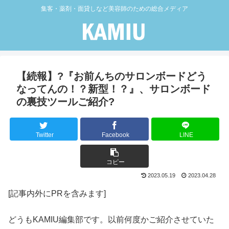
集客・薬剤・面貸しなど美容師のための総合メディア
【続報】?『お前んちのサロンボードどう
なってんの！？新型！？』、サロンボード
の裏技ツールご紹介?
Twitter
Facebook
LINE
コピー
2023.05.19
2023.04.28
[記事内外にPRを含みます]
どうもKAMIU編集部です。以前何度かご紹介させていた