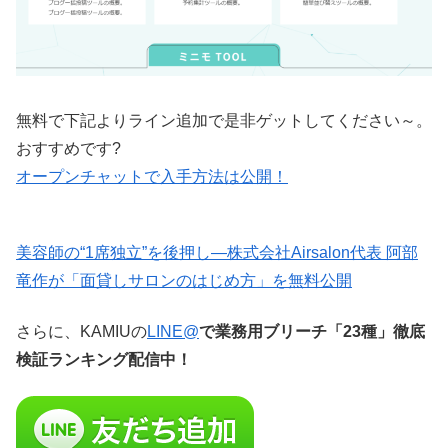
無料で下記よりライン追加で是非ゲットしてください～。
おすすめです?
オープンチャットで入手方法は公開！
美容師の“1席独立”を後押し—株式会社Airsalon代表 阿部
竜作が「面貸しサロンのはじめ方」を無料公開
さらに、KAMIUの
LINE@
で業務用ブリーチ「23種」徹底
検証ランキング配信中！