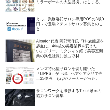
ミラーボールの大型提携、はじまる。
えっ、業務委託サロン専用POSのβ版0
円～で登場？テストサロン募集とのこ
と！
Airsalon代表 阿部竜作氏『H+旗艦店を
起点に、4年後の美容業界を変えた
い』グリー、ミクシィを経て美容室開
業の異色社長に独占取材
メンズ特化型サロンを切り開いた
「LIPPS」が上場。ヘアケア商品で売
上33億円、もはやメーカーだった。
サロンワークを撮影するTiktok動画の
協力サロン募集