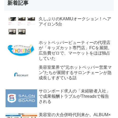
新着記事
久しぶりのKAMIUオークション！ヘア
アイロン5台
ホットペッパービューティーの代理店
が「キッズカット専門店」FCを展開。
広告費ゼロで、マーケットをほぼ独占
していた
美容室業界で”元ホットペッパー営業マ
ン”たちが展開するサロンチェーンが急
成長しすぎている話
サロンボード求人の「未経験者入社」
で成果報酬トラブルがThreadsで報告
される
美容室の大合併時代到来か。ALBUM×