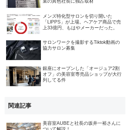
業の異色社長に独占取材
メンズ特化型サロンを切り開いた
「LIPPS」が上場。ヘアケア商品で売
上33億円、もはやメーカーだった。
サロンワークを撮影するTiktok動画の
協力サロン募集
銀座にオープンした「オージュア2割
オフ」の美容室専売品ショップが大行
列してる件
関連記事
美容室AUBEと社長の坂井一裕さんに
ついて解説！