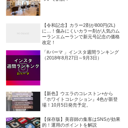
【令和記念】カラー2剤が800円(2L)
に…！傷みにくいカラー剤が人気のム
ーランエムーランで新元号記念の価格
改定！
「#パーマ 」インスタ週間ランキング
（2018年8月27日～9月3日）
【新色】ウエラのコレストン+から
『ホワイトコレクション』4色が新登
場！10月5日発売予定。
【保存版】美容師の集客はSNSが効果
的！運用のポイントを解説