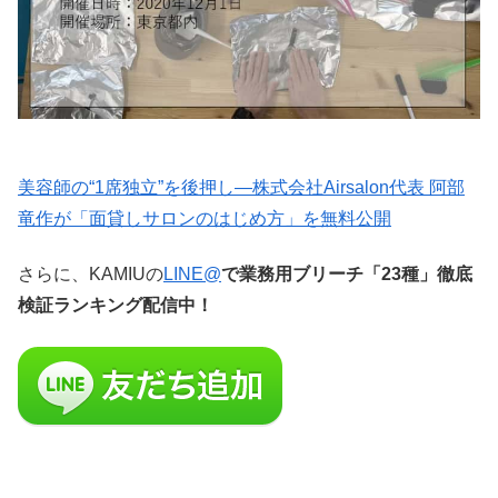
美容師の“1席独立”を後押し—株式会社Airsalon代表 阿部
竜作が「面貸しサロンのはじめ方」を無料公開
さらに、KAMIUの
LINE@
で業務用ブリーチ「23種」徹底
検証ランキング配信中！