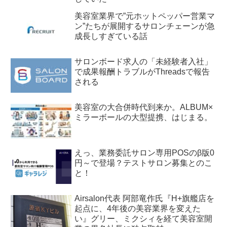
美容室業界で”元ホットペッパー営業マ
ン”たちが展開するサロンチェーンが急
成長しすぎている話
サロンボード求人の「未経験者入社」
で成果報酬トラブルがThreadsで報告
される
美容室の大合併時代到来か。ALBUM×
ミラーボールの大型提携、はじまる。
えっ、業務委託サロン専用POSのβ版0
円～で登場？テストサロン募集とのこ
と！
Airsalon代表 阿部竜作氏『H+旗艦店を
起点に、4年後の美容業界を変えた
い』グリー、ミクシィを経て美容室開