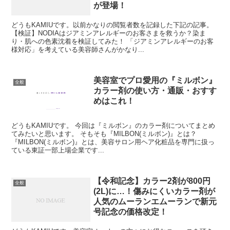
が登場！
どうもKAMIUです。以前かなりの閲覧者数を記録した下記の記事。
【検証】NODIAはジアミンアレルギーのお客さまを救うか？染ま
り・肌への色素沈着を検証してみた！ 「ジアミンアレルギーのお客
様対応」を考えている美容師さんがかなり...
美容室でプロ愛用の『ミルボン』
全般
カラー剤の使い方・通販・おすす
めはこれ！
どうもKAMIUです。 今回は『ミルボン』のカラー剤についてまとめ
てみたいと思います。 そもそも『MILBON(ミルボン)』とは？
『MILBON(ミルボン)』とは、美容サロン用ヘア化粧品を専門に扱っ
ている東証一部上場企業です...
【令和記念】カラー2剤が800円
全般
(2L)に…！傷みにくいカラー剤が
人気のムーランエムーランで新元
号記念の価格改定！