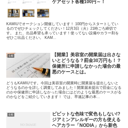
ケアセット各種100円～！
KAMIUでオークション開催しています！ 100円からスタートしてい
るのでぜひチェックしてください！12月3日（火）21時ごろ締切で
す。 また、出品希望も承っています！使ってない設備やカラー剤を
ぜひご出品ください。 KAM...
【開業】美容室の開業届は出さな
全般
いとどうなる？罰金30万円も！？
保健所に申請しなかった場合の最
悪のケースとは。
どうもKAMIUです。今回は美容室の開業時に開業届を提出しないと
どうなるのかを詳しく調査してみました！開業届未提出で罰金になる
のかや保健所に申請しなかった場合にはどのような最悪のケースがる
のかなどをご紹介していきます！ では、早速記事の本...
ビビットな色味で変色もしない!?
全般
ジアミンアレルギーの方も使える
ヘアカラー「NODIA」から新色