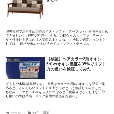
理美容室でおすすめの待合イス・ソファ・テーブル・什器他をまとめ
てみました！ 理美容室で利用する用の待合イス・ソファ・テーブ
ル・什器他を選ぶのは大変悩みますよね。。 今回の選定ポイントと
しては、 価格が求めやすい待合イス・ソファ・テーブル...
【検証】ヘアカラー2剤オキシ
独立・開業
6％vsオキシ濃度を35%でリフト
力の違いを検証してみた
どうもKAMIU編集部です。 今回はカラーの2剤のオキシを35%で染
めると、どのぐらいリフト力が上がるかという検証してみました。
ちなみに、オキシ35％を皮膚につけると「化学やけど」します。取
り扱いの際は手袋・マスク着用の徹底をお願いし...
ホーム
独立・開業