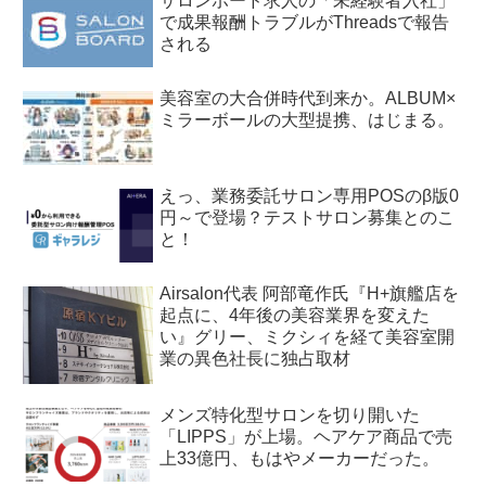
サロンボード求人の「未経験者入社」
で成果報酬トラブルがThreadsで報告
される
美容室の大合併時代到来か。ALBUM×
ミラーボールの大型提携、はじまる。
えっ、業務委託サロン専用POSのβ版0
円～で登場？テストサロン募集とのこ
と！
Airsalon代表 阿部竜作氏『H+旗艦店を
起点に、4年後の美容業界を変えた
い』グリー、ミクシィを経て美容室開
業の異色社長に独占取材
メンズ特化型サロンを切り開いた
「LIPPS」が上場。ヘアケア商品で売
上33億円、もはやメーカーだった。