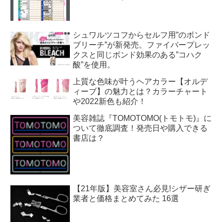
シュワルツコフからセルフ用”のボンド
ブリーチ”が新発売。ファイバープレッ
クスと同じボンド効果のある”コハク
酸”を使用。
上質な色味が叶うヘアカラー【オルデ
ィーブ】の魅力とは？カラーチャート
や2022新色も紹介！
美容雑誌『TOMOTOMO(トモトモ)』に
ついて徹底調査！発売日や購入できる
書店は？
【21年版】美容室さん必見!シザー研ぎ
業者と価格まとめてみた 16選