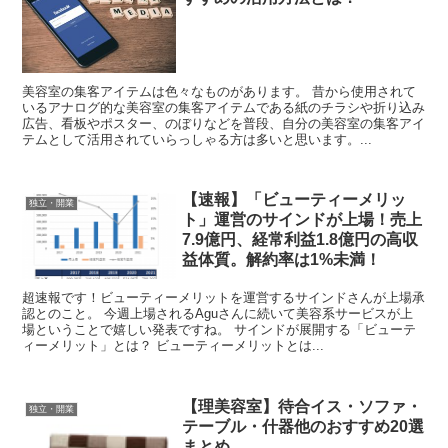
美容室の集客アイテムは色々なものがあります。 昔から使用されて
いるアナログ的な美容室の集客アイテムである紙のチラシや折り込み
広告、看板やポスター、のぼりなどを普段、自分の美容室の集客アイ
テムとして活用されていらっしゃる方は多いと思います。...
【速報】「ビューティーメリッ
独立・開業
ト」運営のサインドが上場！売上
7.9億円、経常利益1.8億円の高収
益体質。解約率は1%未満！
超速報です！ビューティーメリットを運営するサインドさんが上場承
認とのこと。 今週上場されるAguさんに続いて美容系サービスが上
場ということで嬉しい発表ですね。 サインドが展開する「ビューテ
ィーメリット」とは？ ビューティーメリットとは...
【理美容室】待合イス・ソファ・
独立・開業
テーブル・什器他のおすすめ20選
まとめ