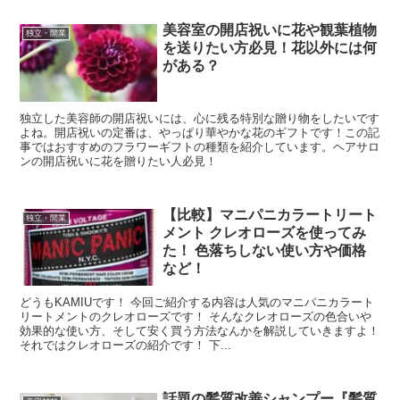
美容室の開店祝いに花や観葉植物
独立・開業
を送りたい方必見！花以外には何
がある？
独立した美容師の開店祝いには、心に残る特別な贈り物をしたいです
よね。開店祝いの定番は、やっぱり華やかな花のギフトです！この記
事ではおすすめのフラワーギフトの種類を紹介しています。ヘアサロ
ンの開店祝いに花を贈りたい人必見！
【比較】マニパニカラートリート
独立・開業
メント クレオローズを使ってみ
た！ 色落ちしない使い方や価格
など！
どうもKAMIUです！ 今回ご紹介する内容は人気のマニパニカラート
リートメントのクレオローズです！ そんなクレオローズの色合いや
効果的な使い方、そして安く買う方法なんかを解説していきますよ！
それではクレオローズの紹介です！ 下...
話題の髪質改善シャンプー『髪質