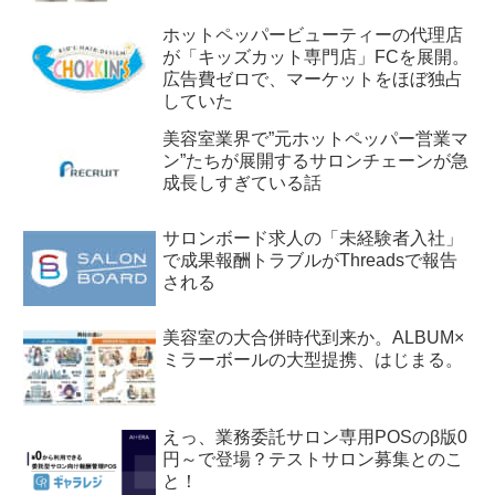
ホットペッパービューティーの代理店
が「キッズカット専門店」FCを展開。
広告費ゼロで、マーケットをほぼ独占
していた
美容室業界で”元ホットペッパー営業マ
ン”たちが展開するサロンチェーンが急
成長しすぎている話
サロンボード求人の「未経験者入社」
で成果報酬トラブルがThreadsで報告
される
美容室の大合併時代到来か。ALBUM×
ミラーボールの大型提携、はじまる。
えっ、業務委託サロン専用POSのβ版0
円～で登場？テストサロン募集とのこ
と！