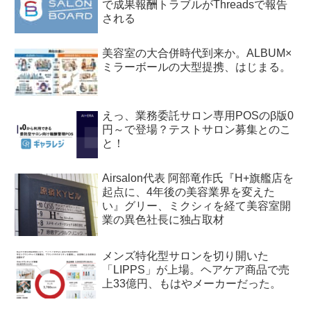
で成果報酬トラブルがThreadsで報告
される
美容室の大合併時代到来か。ALBUM×
ミラーボールの大型提携、はじまる。
えっ、業務委託サロン専用POSのβ版0
円～で登場？テストサロン募集とのこ
と！
Airsalon代表 阿部竜作氏『H+旗艦店を
起点に、4年後の美容業界を変えた
い』グリー、ミクシィを経て美容室開
業の異色社長に独占取材
メンズ特化型サロンを切り開いた
「LIPPS」が上場。ヘアケア商品で売
上33億円、もはやメーカーだった。