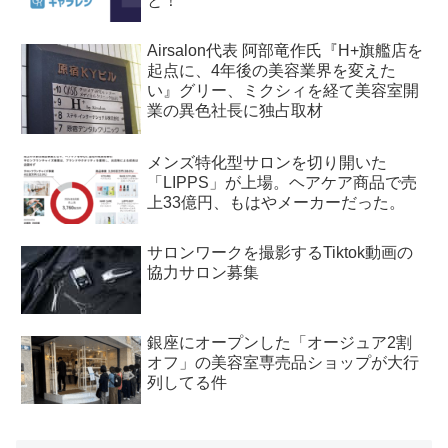
と！
Airsalon代表 阿部竜作氏『H+旗艦店を
起点に、4年後の美容業界を変えた
い』グリー、ミクシィを経て美容室開
業の異色社長に独占取材
メンズ特化型サロンを切り開いた
「LIPPS」が上場。ヘアケア商品で売
上33億円、もはやメーカーだった。
サロンワークを撮影するTiktok動画の
協力サロン募集
銀座にオープンした「オージュア2割
オフ」の美容室専売品ショップが大行
列してる件