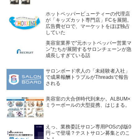
ホットペッパービューティーの代理店
が「キッズカット専門店」FCを展開。
広告費ゼロで、マーケットをほぼ独占
していた
美容室業界で”元ホットペッパー営業マ
ン”たちが展開するサロンチェーンが急
成長しすぎている話
サロンボード求人の「未経験者入社」
で成果報酬トラブルがThreadsで報告
される
美容室の大合併時代到来か。ALBUM×
ミラーボールの大型提携、はじまる。
えっ、業務委託サロン専用POSのβ版0
円～で登場？テストサロン募集とのこ