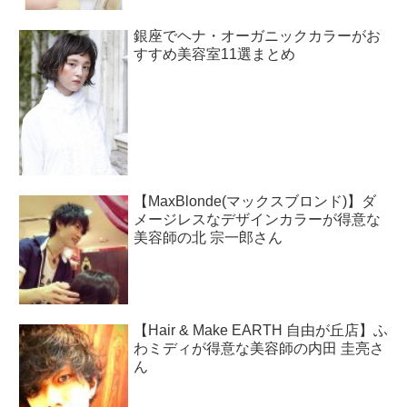
銀座でヘナ・オーガニックカラーがお
すすめ美容室11選まとめ
【MaxBlonde(マックスブロンド)】ダ
メージレスなデザインカラーが得意な
美容師の北 宗一郎さん
【Hair & Make EARTH 自由が丘店】ふ
わミディが得意な美容師の内田 圭亮さ
ん