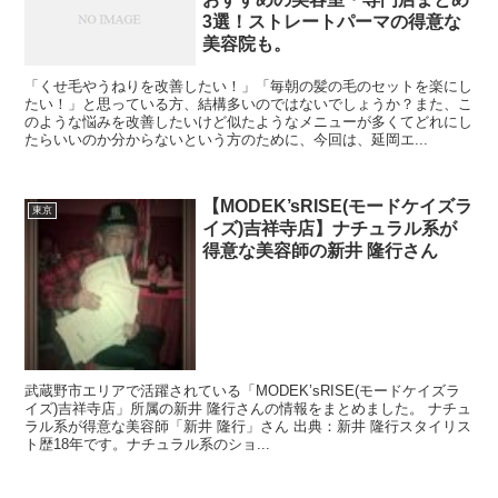
3選！ストレートパーマの得意な
美容院も。
「くせ毛やうねりを改善したい！」「毎朝の髪の毛のセットを楽にし
たい！」と思っている方、結構多いのではないでしょうか？また、こ
のような悩みを改善したいけど似たようなメニューが多くてどれにし
たらいいのか分からないという方のために、今回は、延岡エ...
【MODEK’sRISE(モードケイズラ
東京
イズ)吉祥寺店】ナチュラル系が
得意な美容師の新井 隆行さん
武蔵野市エリアで活躍されている「MODEK’sRISE(モードケイズラ
イズ)吉祥寺店」所属の新井 隆行さんの情報をまとめました。 ナチュ
ラル系が得意な美容師「新井 隆行」さん 出典：新井 隆行スタイリス
ト歴18年です。ナチュラル系のショ...