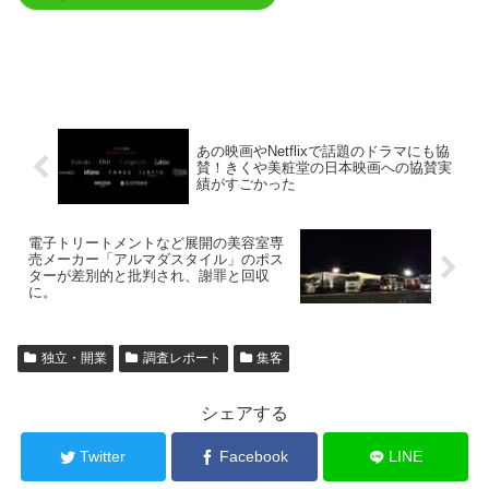
あの映画やNetflixで話題のドラマにも協
賛！きくや美粧堂の日本映画への協賛実
績がすごかった
電子トリートメントなど展開の美容室専
売メーカー「アルマダスタイル」のポス
ターが差別的と批判され、謝罪と回収
に。
独立・開業
調査レポート
集客
シェアする
Twitter
Facebook
LINE