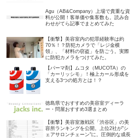
Agu（AB&Company）上場で貴重な資
料が公開！客単価や集客数も。読み合
わせがてら記事でまとめてみた
【衝撃】美容室内の犯罪経験率は約
70％！？防犯カメラで「レジ金横
領」、「材料の窃盗」を防ごう。実際
に防犯カメラをつけてみた。
【パーマ剤】ムコタ（MUCOTA）の
「カーリッシモ」！極上カール形成を
支える3つの処方とは！？
徳島県でおすすめの美容室ディーラ
ー・問屋おすすめ3選まとめ
【衝撃】美容室激戦区「渋谷区」の美
容所ランキングを公開。上位2社が”シ
ェアサロンチェーン”に。圧倒的な成長