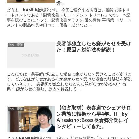
介。
どうも、KAMIU編集部です。 今回ご紹介する内容は、髪質改善トリ
ートメントである「髪質改善トリートメント トリコレ」です。 本記
事を読むことによって、髪質改善ケラチン 髪の骨格 再構築 トリート
メントの製品特長や口コミ・価格・成分など...
美容師独立したら嫌がらせを受け
独立・開業
た！原因と対処法を解説！
こんにちは！美容師は独立した場合に嫌がらせを受けることがありま
す。どんな嫌がらせがあるのか嫌がらせを受けた場合の対処法を解説
していきます。 美容師が独立したらどんな嫌がらせがあるの？ 出
典： 嫌がらせの種類、原因を解説して...
【独占取材】表参道でシェアサロ
独立・開業
ン業態に転換から早4年。H+ by
AirsalonのBoss長倉郷介氏にイ
ンタビューしてきた。
どうもKAMIU編集部です。1年ほど前から話題の「シェアサロン」で