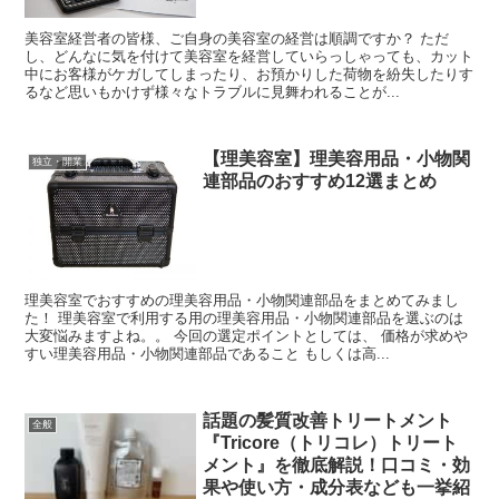
美容室経営者の皆様、ご自身の美容室の経営は順調ですか？ ただ
し、どんなに気を付けて美容室を経営していらっしゃっても、カット
中にお客様がケガしてしまったり、お預かりした荷物を紛失したりす
るなど思いもかけず様々なトラブルに見舞われることが...
【理美容室】理美容用品・小物関
独立・開業
連部品のおすすめ12選まとめ
理美容室でおすすめの理美容用品・小物関連部品をまとめてみまし
た！ 理美容室で利用する用の理美容用品・小物関連部品を選ぶのは
大変悩みますよね。。 今回の選定ポイントとしては、 価格が求めや
すい理美容用品・小物関連部品であること もしくは高...
話題の髪質改善トリートメント
全般
『Tricore（トリコレ）トリート
メント』を徹底解説！口コミ・効
果や使い方・成分表なども一挙紹