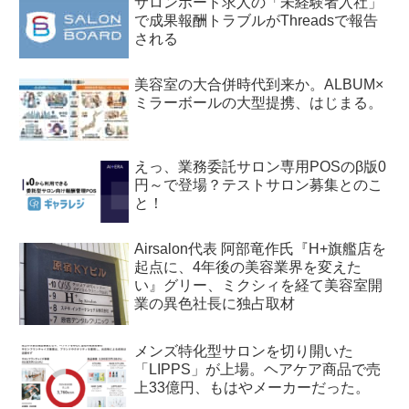
サロンボード求人の「未経験者入社」
で成果報酬トラブルがThreadsで報告
される
美容室の大合併時代到来か。ALBUM×
ミラーボールの大型提携、はじまる。
えっ、業務委託サロン専用POSのβ版0
円～で登場？テストサロン募集とのこ
と！
Airsalon代表 阿部竜作氏『H+旗艦店を
起点に、4年後の美容業界を変えた
い』グリー、ミクシィを経て美容室開
業の異色社長に独占取材
メンズ特化型サロンを切り開いた
「LIPPS」が上場。ヘアケア商品で売
上33億円、もはやメーカーだった。