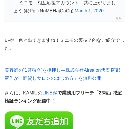
— ミニモ 相互応援アカウント 共に上がりまし
ょう (@PgFrNnMEHajQaQq)
March 1, 2020
いやー色々出てきますね！ミニモの裏技？的なご紹介でし
た。
美容師の“1席独立”を後押し—株式会社Airsalon代表 阿部
竜作が「面貸しサロンのはじめ方」を無料公開
さらに、KAMIUの
LINE@
で業務用ブリーチ「23種」徹底
検証ランキング配信中！