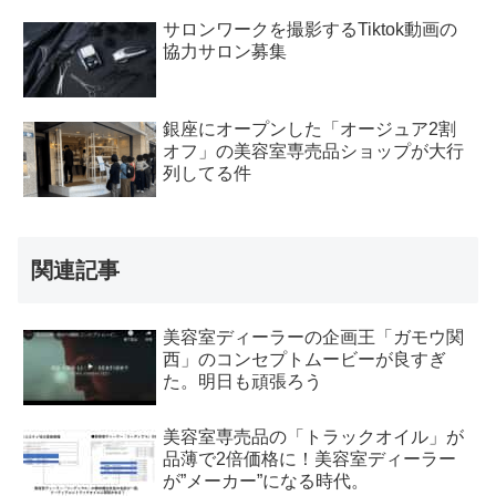
サロンワークを撮影するTiktok動画の
協力サロン募集
銀座にオープンした「オージュア2割
オフ」の美容室専売品ショップが大行
列してる件
関連記事
美容室ディーラーの企画王「ガモウ関
西」のコンセプトムービーが良すぎ
た。明日も頑張ろう
美容室専売品の「トラックオイル」が
品薄で2倍価格に！美容室ディーラー
が”メーカー”になる時代。