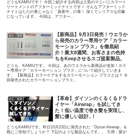
どうもKAMIUです！ 今回ご紹介する内容は人気のマニパニカラート
リートメントのアフターミッドナイトです！ そんなアフターミッド
ナイトはただの青じゃなく「真夜中」の青！ 深くてシリアスな印象
になっています。 今回は、アフター...
【新商品】9月3日発売！ウエラか
独立・開業
ら発売のカラー専用ケア「カラー
モーション プラス」を徹底紹
介！最大8週間、お客さまの色持
ちをKeepさせるスゴ提案製品。
どうも、KAMIUです。 今回は、あのウエラから新商品が追加！カラ
ー専用ケア「カラーモーション プラス」について紹介していきま
す。 【新商品】カラーケアをするカラーモーション プラスとは？ 今
回発売されたカラーモーションプラス...
【革命】ダイソンのくるくるドラ
独立・開業
イヤー「Airwrap」を試してき
た！低い温度で巻き髪を実現し、
髪に優しい設計..！
どうもKAMIUです。昨日10月23日に発売された「Dyson Airwrap」を
既にご存知でしょうか？ 下記のような製品なんです。。 引用：髪が