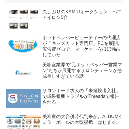
久しぶりのKAMIUオークション！ヘア
アイロン5台
ホットペッパービューティーの代理店
が「キッズカット専門店」FCを展開。
広告費ゼロで、マーケットをほぼ独占
していた
美容室業界で”元ホットペッパー営業マ
ン”たちが展開するサロンチェーンが急
成長しすぎている話
サロンボード求人の「未経験者入社」
で成果報酬トラブルがThreadsで報告
される
美容室の大合併時代到来か。ALBUM×
ミラーボールの大型提携、はじまる。