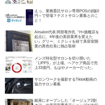
えっ、業務委託サロン専用POSのβ版0
円～で登場？テストサロン募集とのこ
と！
Airsalon代表 阿部竜作氏『H+旗艦店を
起点に、4年後の美容業界を変えた
い』グリー、ミクシィを経て美容室開
業の異色社長に独占取材
メンズ特化型サロンを切り開いた
「LIPPS」が上場。ヘアケア商品で売
上33億円、もはやメーカーだった。
サロンワークを撮影するTiktok動画の
協力サロン募集
銀座にオープンした「オージュア2割