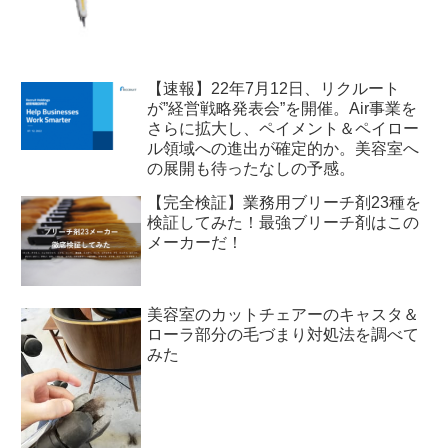
【速報】22年7月12日、リクルート
が”経営戦略発表会”を開催。Air事業を
さらに拡大し、ペイメント＆ペイロー
ル領域への進出が確定的か。美容室へ
の展開も待ったなしの予感。
【完全検証】業務用ブリーチ剤23種を
検証してみた！最強ブリーチ剤はこの
メーカーだ！
美容室のカットチェアーのキャスタ＆
ローラ部分の毛づまり対処法を調べて
みた