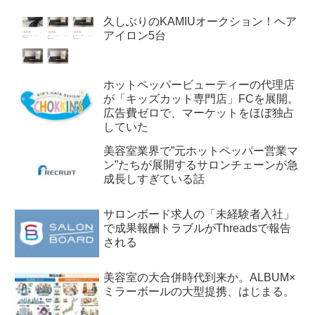
久しぶりのKAMIUオークション！ヘア
アイロン5台
ホットペッパービューティーの代理店
が「キッズカット専門店」FCを展開。
広告費ゼロで、マーケットをほぼ独占
していた
美容室業界で”元ホットペッパー営業マ
ン”たちが展開するサロンチェーンが急
成長しすぎている話
サロンボード求人の「未経験者入社」
で成果報酬トラブルがThreadsで報告
される
美容室の大合併時代到来か。ALBUM×
ミラーボールの大型提携、はじまる。