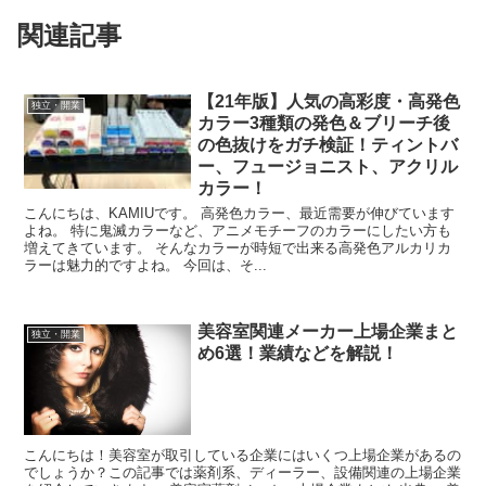
関連記事
【21年版】人気の高彩度・高発色
独立・開業
カラー3種類の発色＆ブリーチ後
の色抜けをガチ検証！ティントバ
ー、フュージョニスト、アクリル
カラー！
こんにちは、KAMIUです。 高発色カラー、最近需要が伸びています
よね。 特に鬼滅カラーなど、アニメモチーフのカラーにしたい方も
増えてきています。 そんなカラーが時短で出来る高発色アルカリカ
ラーは魅力的ですよね。 今回は、そ...
美容室関連メーカー上場企業まと
独立・開業
め6選！業績などを解説！
こんにちは！美容室が取引している企業にはいくつ上場企業があるの
でしょうか？この記事では薬剤系、ディーラー、設備関連の上場企業