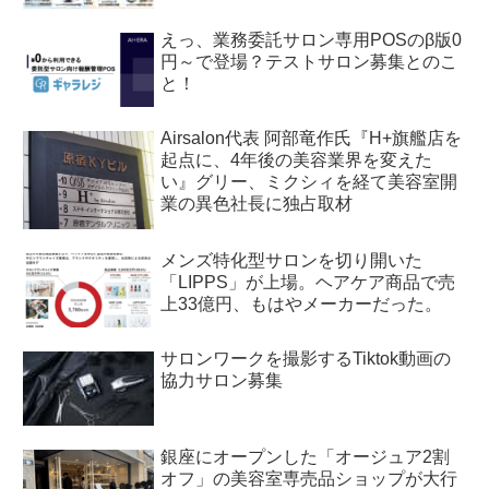
えっ、業務委託サロン専用POSのβ版0
円～で登場？テストサロン募集とのこ
と！
Airsalon代表 阿部竜作氏『H+旗艦店を
起点に、4年後の美容業界を変えた
い』グリー、ミクシィを経て美容室開
業の異色社長に独占取材
メンズ特化型サロンを切り開いた
「LIPPS」が上場。ヘアケア商品で売
上33億円、もはやメーカーだった。
サロンワークを撮影するTiktok動画の
協力サロン募集
銀座にオープンした「オージュア2割
オフ」の美容室専売品ショップが大行