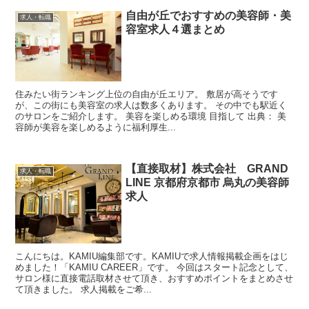
自由が丘でおすすめの美容師・美
求人・転職
容室求人４選まとめ
住みたい街ランキング上位の自由が丘エリア。 敷居が高そうです
が、この街にも美容室の求人は数多くあります。 その中でも駅近く
のサロンをご紹介します。 美容を楽しめる環境 目指して 出典： 美
容師が美容を楽しめるように福利厚生...
【直接取材】株式会社 GRAND
求人・転職
LINE 京都府京都市 烏丸の美容師
求人
こんにちは。KAMIU編集部です。KAMIUで求人情報掲載企画をはじ
めました！「KAMIU CAREER」です。 今回はスタート記念として、
サロン様に直接電話取材させて頂き、おすすめポイントをまとめさせ
て頂きました。 求人掲載をご希...