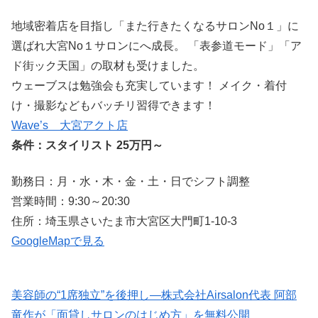
地域密着店を目指し「また行きたくなるサロンNo１」に
選ばれ大宮No１サロンにへ成長。 「表参道モード」「ア
ド街ック天国」の取材も受けました。
ウェーブスは勉強会も充実しています！ メイク・着付
け・撮影などもバッチリ習得できます！
Wave’s 大宮アクト店
条件：スタイリスト 25万円～
勤務日：月・水・木・金・土・日でシフト調整
営業時間：9:30～20:30
住所：埼玉県さいたま市大宮区大門町1-10-3
GoogleMapで見る
美容師の“1席独立”を後押し—株式会社Airsalon代表 阿部
竜作が「面貸しサロンのはじめ方」を無料公開