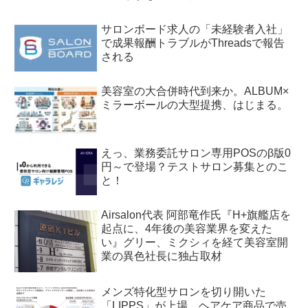
サロンボード求人の「未経験者入社」
で成果報酬トラブルがThreadsで報告
される
美容室の大合併時代到来か。ALBUM×
ミラーボールの大型提携、はじまる。
えっ、業務委託サロン専用POSのβ版0
円～で登場？テストサロン募集とのこ
と！
Airsalon代表 阿部竜作氏『H+旗艦店を
起点に、4年後の美容業界を変えた
い』グリー、ミクシィを経て美容室開
業の異色社長に独占取材
メンズ特化型サロンを切り開いた
「LIPPS」が上場。ヘアケア商品で売