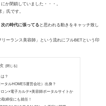
まにか閉鎖していました・・・。
彦」氏です。
、
次の時代に張ってる
と思われる動きをキャッチ致し
フリーランス美容師」という流れにフルBETという印
次
とは？
ータルHOMES運営会社）出身？
サロン×電子カルテ×美容師ポータルサイトか
」の取締役にも就任！