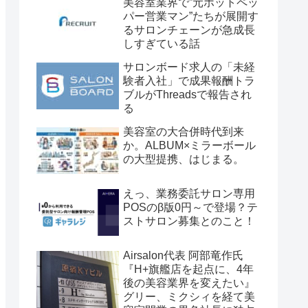
美容室業界で”元ホットペッ
パー営業マン”たちが展開す
るサロンチェーンが急成長
しすぎている話
サロンボード求人の「未経
験者入社」で成果報酬トラ
ブルがThreadsで報告され
る
美容室の大合併時代到来
か。ALBUM×ミラーボール
の大型提携、はじまる。
えっ、業務委託サロン専用
POSのβ版0円～で登場？テ
ストサロン募集とのこと！
Airsalon代表 阿部竜作氏
『H+旗艦店を起点に、4年
後の美容業界を変えたい』
グリー、ミクシィを経て美