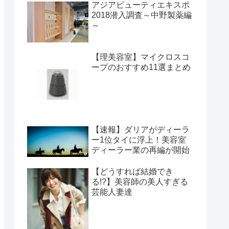
アジアビューティエキスポ
2018潜入調査～中野製薬編
～
【理美容室】マイクロスコ
ープのおすすめ11選まとめ
【速報】ダリアがディーラ
ー1位タイに浮上！美容室
ディーラー業の再編が開始
【どうすれば結婚でき
る!?】美容師の美人すぎる
芸能人妻達