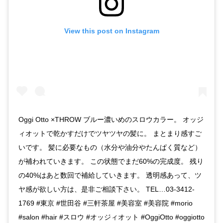
View this post on Instagram
Oggi Otto ×THROW ブルー濃いめのスロウカラー。 オッジ
ィオットで乾かすだけでツヤツヤの髪に。 まとまり感すご
いです。 髪に必要なもの（水分や油分やたんぱく質など）
が補われていきます。 この状態でまだ60%の完成度。 残り
の40%はあと数回で補給していきます。 透明感あって、ツ
ヤ感が欲しい方は、是非ご相談下さい。 TEL…03-3412-
1769 #東京 #世田谷 #三軒茶屋 #美容室 #美容院 #morio
#salon #hair #スロウ #オッジィオット #OggiOtto #oggiotto