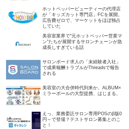
ホットペッパービューティーの代理店
が「キッズカット専門店」FCを展開。
広告費ゼロで、マーケットをほぼ独占
していた
美容室業界で”元ホットペッパー営業マ
ン”たちが展開するサロンチェーンが急
成長しすぎている話
サロンボード求人の「未経験者入社」
で成果報酬トラブルがThreadsで報告
される
美容室の大合併時代到来か。ALBUM×
ミラーボールの大型提携、はじまる。
えっ、業務委託サロン専用POSのβ版0
円～で登場？テストサロン募集とのこ
と！