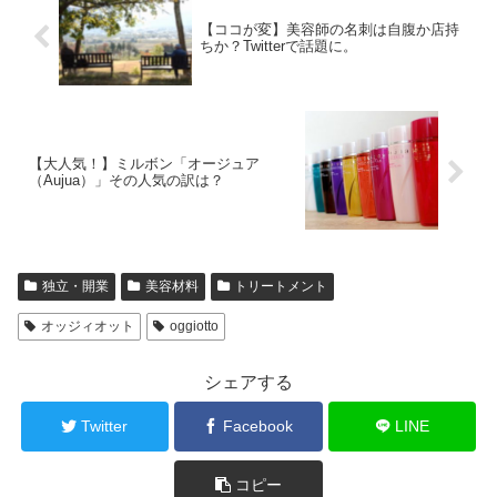
【ココが変】美容師の名刺は自腹か店持
ちか？Twitterで話題に。
【大人気！】ミルボン「オージュア
（Aujua）」その人気の訳は？
独立・開業
美容材料
トリートメント
オッジィオット
oggiotto
シェアする
Twitter
Facebook
LINE
コピー