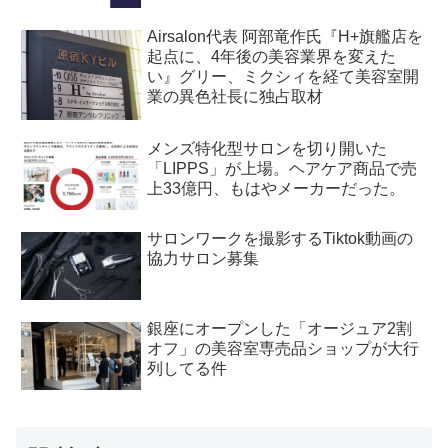
Airsalon代表 阿部竜作氏『H+旗艦店を
起点に、4年後の美容業界を変えた
い』グリー、ミクシィを経て美容室開
業の異色社長に独占取材
メンズ特化型サロンを切り開いた
「LIPPS」が上場。ヘアケア商品で売
上33億円、もはやメーカーだった。
サロンワークを撮影するTiktok動画の
協力サロン募集
銀座にオープンした「オージュア2割
オフ」の美容室専売品ショップが大行
列してる件