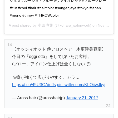
シュ #ブルージュ #ブルー #ヴァイオレット#ブルーグレー
#cut #cool #hair #haircolor #sangenjaya #tokyo #japan
#morio #throw #THROWcolor
A post shared by
小原 孝則
(@kohara_salonwork) on
Nov 25, 2016 at 12:28am PST
【オッジィオット @アロスヘアー木更津美容室】
今日の『oggi otto』をして頂いたお客様。
(ブロー、アイロン仕上げは全くしないで)
※癖が強くて広がりやすく、カラ…
https://t.co/45U3CAieJs
pic.twitter.com/KLOiiwJkyj
— Aross hair (@arosshairjp)
January 21, 2017