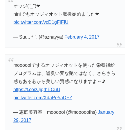
オッジ(°_°)❤︎
niniでもオッジィオット取扱始めました❤︎
pic.twitter.com/vcD1gFiFIU
— Suu..＊°. (@sznayya)
February 4, 2017
moooooiでするオッジィオットを使った栄養補給
プログラムは、嘘臭い変な艶ではなく、さらさら
感もある芯から美しい質感になりますよ～🎵
https://t.co/zJjqrhECuU
pic.twitter.com/XdaPe5aDFZ
— 恵庭美容室 moooooi (@moooooihs)
January
29, 2017