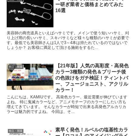
ー研ぎ業者と価格まとめてみた
16選
美容師の商売道具といえばハサミです。メインで使う短いハサミ、刈
り上げ用の長いハサミ、スキバサミなど様々な種類のハサミが必要で
す。最低でも美容師さんは1人で3～4本は持たれているのではないで
しょうか？ お客様に満足して頂ける施術をするた...
【21年版】人気の高彩度・高発色
独立・開業
カラー3種類の発色＆ブリーチ後
の色抜けをガチ検証！ティントバ
ー、フュージョニスト、アクリル
カラー！
こんにちは、KAMIUです。 高発色カラー、最近需要が伸びています
よね。 特に鬼滅カラーなど、アニメモチーフのカラーにしたい方も
増えてきています。 そんなカラーが時短で出来る高発色アルカリカ
ラーは魅力的ですよね。 今回は、そ...
素早く発色！ルベルの塩基性カラ
独立・開業
ー【ロコル】のアメイジングライ