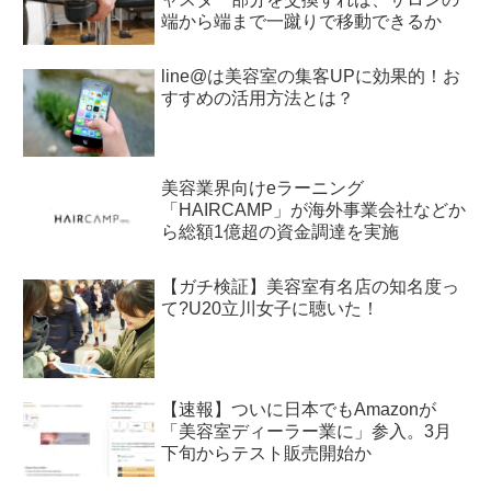
端から端まで一蹴りで移動できるか
line@は美容室の集客UPに効果的！お
すすめの活用方法とは？
美容業界向けeラーニング
「HAIRCAMP」が海外事業会社などか
ら総額1億超の資金調達を実施
【ガチ検証】美容室有名店の知名度っ
て?U20立川女子に聴いた！
【速報】ついに日本でもAmazonが
「美容室ディーラー業に」参入。3月
下旬からテスト販売開始か