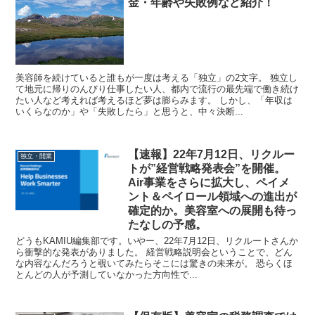
金・年齢や失敗例など紹介！
美容師を続けていると誰もが一度は考える「独立」の2文字。 独立し
て地元に帰りのんびり仕事したい人、都内で流行の最先端で働き続け
たい人など考えれば考えるほど夢は膨らみます。 しかし、「年収は
いくらなのか」や「失敗したら」と思うと、中々決断...
【速報】22年7月12日、リクルー
独立・開業
トが”経営戦略発表会”を開催。
Air事業をさらに拡大し、ペイメ
ント＆ペイロール領域への進出が
確定的か。美容室への展開も待っ
たなしの予感。
どうもKAMIU編集部です。いやー、22年7月12日、リクルートさんか
ら衝撃的な発表がありました。 経営戦略説明会ということで、どん
な内容なんだろうと覗いてみたらそこには驚きの未来が。 恐らくほ
とんどの人が予測していなかった方向性で...