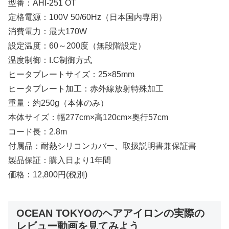
型番：AHI-251 OT
定格電源：100V 50/60Hz（日本国内専用）
消費電力：最大170W
設定温度：60～200度（無段階設定）
温度制御：I.C制御方式
ヒータプレートサイズ：25×85mm
ヒータプレート加工：赤外線放射特殊加工
重量：約250g（本体のみ）
本体サイズ：幅277cm×高120cm×奥行57cm
コード長：2.8m
付属品：耐熱シリコンカバー、取扱説明書兼保証書
製品保証：購入日より1年間
価格：12,800円(税別)
OCEAN TOKYOのヘアアイロンの実際の
レビュー動画を見てみよう