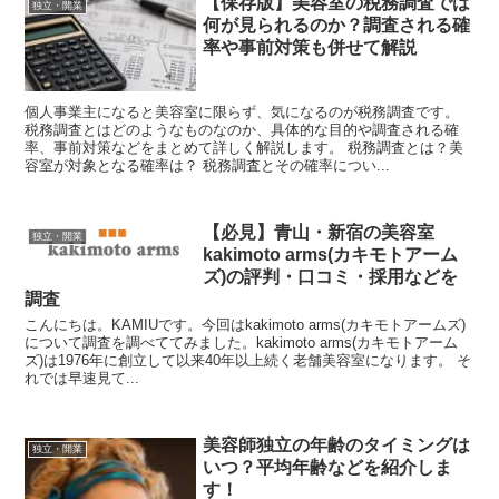
【保存版】美容室の税務調査では
独立・開業
何が見られるのか？調査される確
率や事前対策も併せて解説
個人事業主になると美容室に限らず、気になるのが税務調査です。
税務調査とはどのようなものなのか、具体的な目的や調査される確
率、事前対策などをまとめて詳しく解説します。 税務調査とは？美
容室が対象となる確率は？ 税務調査とその確率につい...
【必見】青山・新宿の美容室
独立・開業
kakimoto arms(カキモトアーム
ズ)の評判・口コミ・採用などを
調査
こんにちは。KAMIUです。今回はkakimoto arms(カキモトアームズ)
について調査を調べててみました。kakimoto arms(カキモトアーム
ズ)は1976年に創立して以来40年以上続く老舗美容室になります。 そ
れでは早速見て...
美容師独立の年齢のタイミングは
独立・開業
いつ？平均年齢などを紹介しま
す！