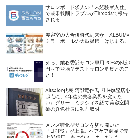
サロンボード求人の「未経験者入社」
で成果報酬トラブルがThreadsで報告
される
美容室の大合併時代到来か。ALBUM×
ミラーボールの大型提携、はじまる。
えっ、業務委託サロン専用POSのβ版0
円～で登場？テストサロン募集とのこ
と！
Airsalon代表 阿部竜作氏『H+旗艦店を
起点に、4年後の美容業界を変えた
い』グリー、ミクシィを経て美容室開
業の異色社長に独占取材
メンズ特化型サロンを切り開いた
「LIPPS」が上場。ヘアケア商品で売
上33億円、もはやメーカーだった。