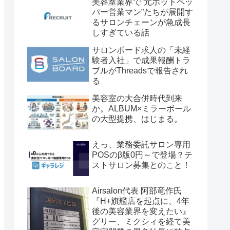
美容室業界で”元ホットペッ
パー営業マン”たちが展開す
るサロンチェーンが急成長
しすぎている話
サロンボード求人の「未経
験者入社」で成果報酬トラ
ブルがThreadsで報告され
る
美容室の大合併時代到来
か。ALBUM×ミラーボール
の大型提携、はじまる。
えっ、業務委託サロン専用
POSのβ版0円～で登場？テ
ストサロン募集とのこと！
Airsalon代表 阿部竜作氏
『H+旗艦店を起点に、4年
後の美容業界を変えたい』
グリー、ミクシィを経て美