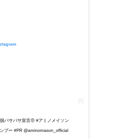
nstagram
脱パサパサ宣言🤨 #アミノメイソン
#PR @aminomason_official