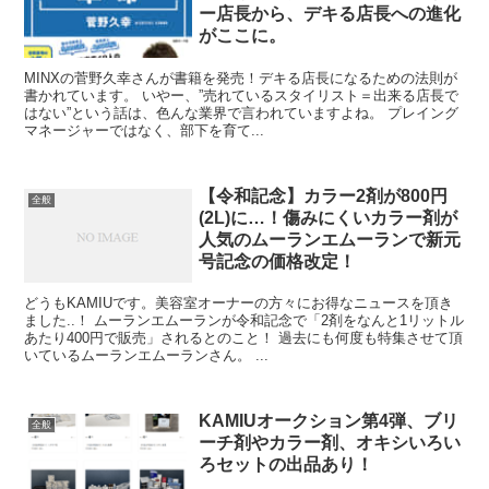
ー店長から、デキる店長への進化
がここに。
MINXの菅野久幸さんが書籍を発売！デキる店長になるための法則が
書かれています。 いやー、”売れているスタイリスト＝出来る店長で
はない”という話は、色んな業界で言われていますよね。 プレイング
マネージャーではなく、部下を育て...
【令和記念】カラー2剤が800円
全般
(2L)に…！傷みにくいカラー剤が
人気のムーランエムーランで新元
号記念の価格改定！
どうもKAMIUです。美容室オーナーの方々にお得なニュースを頂き
ました..！ ムーランエムーランが令和記念で「2剤をなんと1リットル
あたり400円で販売」されるとのこと！ 過去にも何度も特集させて頂
いているムーランエムーランさん。 ...
KAMIUオークション第4弾、ブリ
全般
ーチ剤やカラー剤、オキシいろい
ろセットの出品あり！