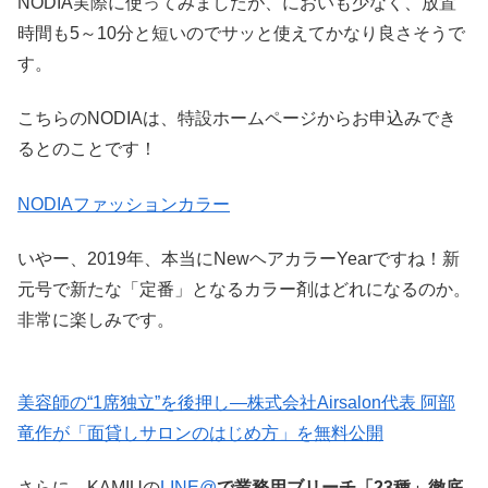
NODIA実際に使ってみましたが、においも少なく、放置
時間も5～10分と短いのでサッと使えてかなり良さそうで
す。
こちらのNODIAは、
特設ホームページからお申込みでき
るとのことです！
NODIAファッションカラー
いやー、2019年、本当にNewヘアカラーYearですね！新
元号で新たな「定番」となるカラー剤はどれになるのか。
非常に楽しみです。
美容師の“1席独立”を後押し—株式会社Airsalon代表 阿部
竜作が「面貸しサロンのはじめ方」を無料公開
さらに、KAMIUの
LINE@
で業務用ブリーチ「23種」徹底