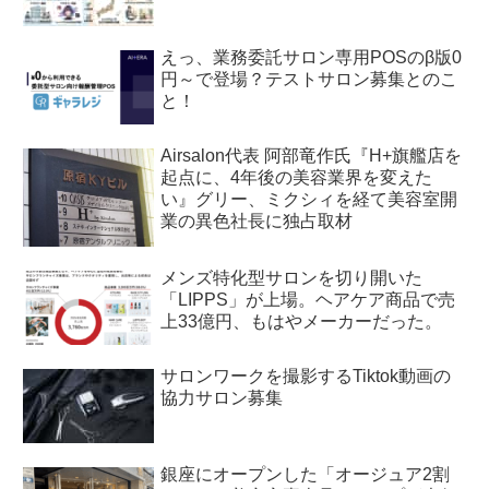
えっ、業務委託サロン専用POSのβ版0
円～で登場？テストサロン募集とのこ
と！
Airsalon代表 阿部竜作氏『H+旗艦店を
起点に、4年後の美容業界を変えた
い』グリー、ミクシィを経て美容室開
業の異色社長に独占取材
メンズ特化型サロンを切り開いた
「LIPPS」が上場。ヘアケア商品で売
上33億円、もはやメーカーだった。
サロンワークを撮影するTiktok動画の
協力サロン募集
銀座にオープンした「オージュア2割