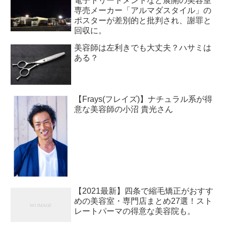
電子トリートメントなど展開の美容室
専売メーカー「アルマダスタイル」の
ポスターが差別的と批判され、謝罪と
回収に。
美容師は左利きでも大丈夫？ハサミは
ある？
【Frays(フレイズ)】ナチュラル系が得
意な美容師の小沼 貴光さん
【2021最新】四条で縮毛矯正がおすす
めの美容室・専門店まとめ27選！スト
レートパーマの得意な美容院も。