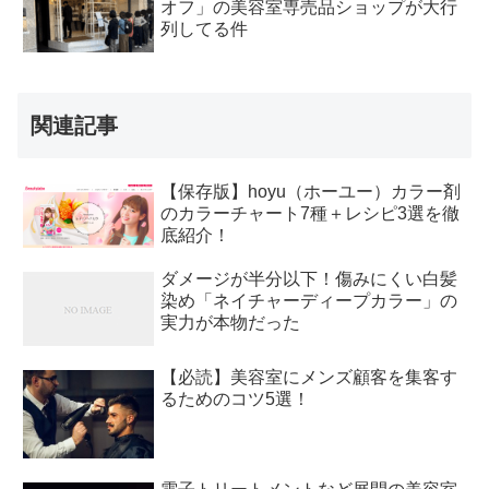
オフ」の美容室専売品ショップが大行
列してる件
関連記事
【保存版】hoyu（ホーユー）カラー剤
のカラーチャート7種＋レシピ3選を徹
底紹介！
ダメージが半分以下！傷みにくい白髪
染め「ネイチャーディープカラー」の
実力が本物だった
【必読】美容室にメンズ顧客を集客す
るためのコツ5選！