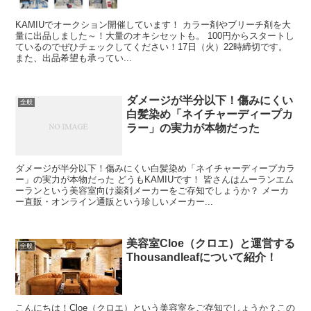
KAMIUでオークション開催しています！ カラー剤やブリーチ剤を大
量に出品しました～！大量のオキシセットも。 100円からスタートし
ているのでぜひチェックしてください！17日（火）22時締切です。
また、出品希望も承ってい...
ダメージが半分以下！傷みにくい
全般
白髪染め「ネイチャーディープカ
ラー」の実力が本物だった
ダメージが半分以下！傷みにくい白髪染め「ネイチャーディープカラ
ー」の実力が本物だった どうもKAMIUです！ 皆さんはムーランエム
ーランという美容室向け薬剤メーカーをご存知でしょうか？ メーカ
ー直販・オンライン通販という珍しいメーカー...
美容室Cloe（クロエ）と運営する
全般
Thousandleafについて紹介！
こんにちは！Cloe（クロエ）という美容室をご存知でしょうか？この