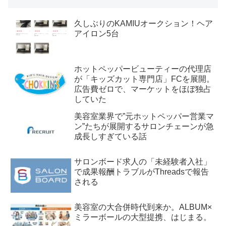
久しぶりのKAMIUオークション！ヘア
アイロン5台
ホットペッパービューティーの代理店
が「キッズカット専門店」FCを展開。
広告費ゼロで、マーケットをほぼ独占
していた
美容室業界で”元ホットペッパー営業マ
ン”たちが展開するサロンチェーンが急
成長しすぎている話
サロンボード求人の「未経験者入社」
で成果報酬トラブルがThreadsで報告
される
美容室の大合併時代到来か。ALBUM×
ミラーボールの大型提携、はじまる。