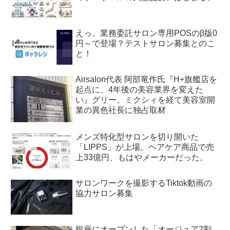
えっ、業務委託サロン専用POSのβ版0
円～で登場？テストサロン募集とのこ
と！
Airsalon代表 阿部竜作氏『H+旗艦店を
起点に、4年後の美容業界を変えた
い』グリー、ミクシィを経て美容室開
業の異色社長に独占取材
メンズ特化型サロンを切り開いた
「LIPPS」が上場。ヘアケア商品で売
上33億円、もはやメーカーだった。
サロンワークを撮影するTiktok動画の
協力サロン募集
銀座にオープンした「オージュア2割