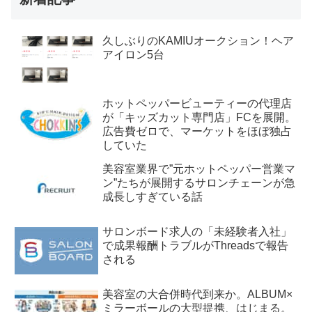
久しぶりのKAMIUオークション！ヘア
アイロン5台
ホットペッパービューティーの代理店
が「キッズカット専門店」FCを展開。
広告費ゼロで、マーケットをほぼ独占
していた
美容室業界で”元ホットペッパー営業マ
ン”たちが展開するサロンチェーンが急
成長しすぎている話
サロンボード求人の「未経験者入社」
で成果報酬トラブルがThreadsで報告
される
美容室の大合併時代到来か。ALBUM×
ミラーボールの大型提携、はじまる。