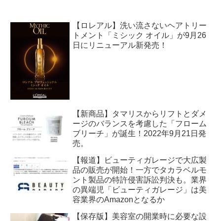
【ロレアル】洗い流さないヘアトリー
トメント「ミシック オイル」が9月26
日にリニューアル新発売！
【新商品】タマリスからリフトとダメ
ージのバランスを考慮した「フローム
ブリーチ」が誕生！2022年9月21日発
売。
【報道】ビューティガレージで大広製
品の販売が開始！一方でタカラベルモ
ント製品の特許侵害訴訟判決も。業界
の異端児「ビューティガレージ」は美
容業界のAmazonとなるか
【保存版】美容室の開業時に必要な設