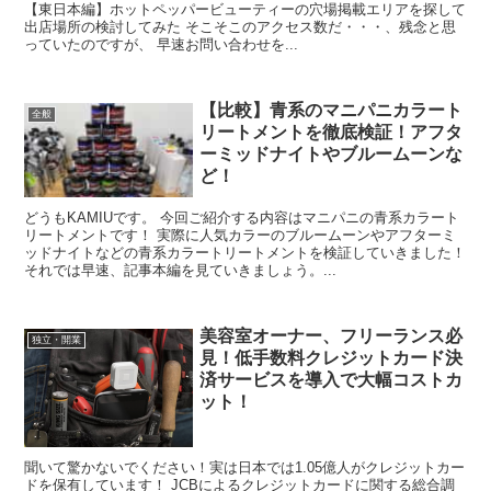
【東日本編】ホットペッパービューティーの穴場掲載エリアを探して
出店場所の検討してみた そこそこのアクセス数だ・・・、残念と思
っていたのですが、 早速お問い合わせを...
【比較】青系のマニパニカラート
全般
リートメントを徹底検証！アフタ
ーミッドナイトやブルームーンな
ど！
どうもKAMIUです。 今回ご紹介する内容はマニパニの青系カラート
リートメントです！ 実際に人気カラーのブルームーンやアフターミ
ッドナイトなどの青系カラートリートメントを検証していきました！
それでは早速、記事本編を見ていきましょう。...
美容室オーナー、フリーランス必
独立・開業
見！低手数料クレジットカード決
済サービスを導入で大幅コストカ
ット！
聞いて驚かないでください！実は日本では1.05億人がクレジットカー
ドを保有しています！ JCBによるクレジットカードに関する総合調