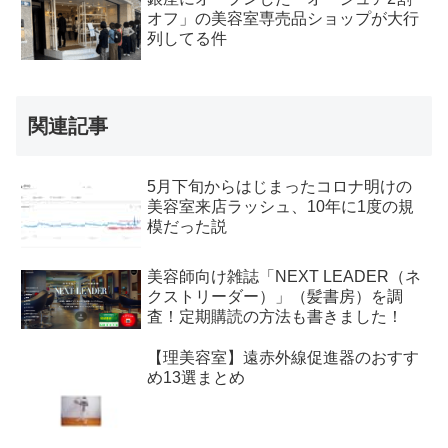
オフ」の美容室専売品ショップが大行
列してる件
関連記事
5月下旬からはじまったコロナ明けの
美容室来店ラッシュ、10年に1度の規
模だった説
美容師向け雑誌「NEXT LEADER（ネ
クストリーダー）」（髪書房）を調
査！定期購読の方法も書きました！
【理美容室】遠赤外線促進器のおすす
め13選まとめ