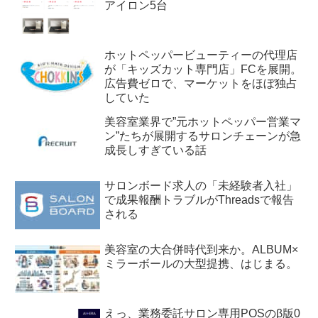
アイロン5台
ホットペッパービューティーの代理店
が「キッズカット専門店」FCを展開。
広告費ゼロで、マーケットをほぼ独占
していた
美容室業界で”元ホットペッパー営業マ
ン”たちが展開するサロンチェーンが急
成長しすぎている話
サロンボード求人の「未経験者入社」
で成果報酬トラブルがThreadsで報告
される
美容室の大合併時代到来か。ALBUM×
ミラーボールの大型提携、はじまる。
えっ、業務委託サロン専用POSのβ版0