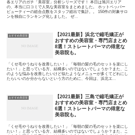
各エリアのガチ「美容室」分析シリーズです！ 本日は旭川エリア
の、本当に口コミで人気な美容室をまとめました。 ホットペッパー
ビューティーの総合点数をスタッフ総出で集計。。 150件の対象サロ
ンを独自にランキング化しました。 ぜ...
【2021最新】浜北で縮毛矯正が
おすすめ美容室
おすすめの美容室・専門店まとめ
8選！ストレートパーマの得意な
美容院も。
「くせ毛やうねりを改善したい！」「毎朝の髪の毛のセットを楽にし
たい！」と思っている方、結構多いのではないでしょうか？また、こ
のような悩みを改善したいけど似たようなメニューが多くてどれにし
たらいいのか分からないという方のために、今回は、浜北エ...
【2021最新】三島で縮毛矯正が
おすすめ美容室
おすすめの美容室・専門店まとめ
6選！ストレートパーマの得意な
美容院も。
「くせ毛やうねりを改善したい！」「毎朝の髪の毛のセットを楽にし
たい！」と思っている方、結構多いのではないでしょうか？また、こ