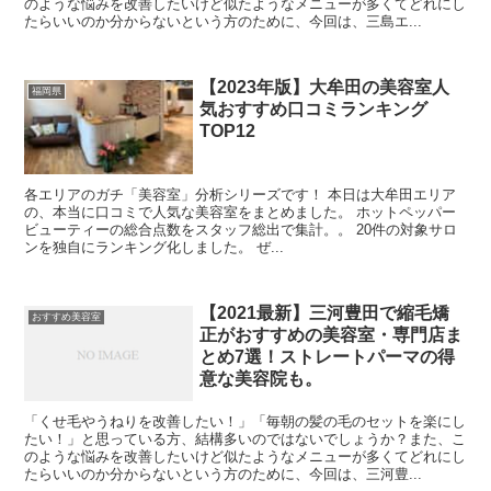
のような悩みを改善したいけど似たようなメニューが多くてどれにし
たらいいのか分からないという方のために、今回は、三島エ...
【2023年版】大牟田の美容室人
福岡県
気おすすめ口コミランキング
TOP12
各エリアのガチ「美容室」分析シリーズです！ 本日は大牟田エリア
の、本当に口コミで人気な美容室をまとめました。 ホットペッパー
ビューティーの総合点数をスタッフ総出で集計。。 20件の対象サロ
ンを独自にランキング化しました。 ぜ...
【2021最新】三河豊田で縮毛矯
おすすめ美容室
正がおすすめの美容室・専門店ま
とめ7選！ストレートパーマの得
意な美容院も。
「くせ毛やうねりを改善したい！」「毎朝の髪の毛のセットを楽にし
たい！」と思っている方、結構多いのではないでしょうか？また、こ
のような悩みを改善したいけど似たようなメニューが多くてどれにし
たらいいのか分からないという方のために、今回は、三河豊...