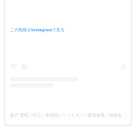
この投稿をInstagramで見る
嘉戸 貴昭／松江／美容師／ヘッドスパ／髪質改善／頭皮改善(@lily_takaaki309)がシェアした投稿