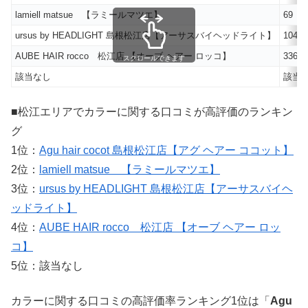
lamiell matsue 【ラミールマツエ】
69
ursus by HEADLIGHT 島根松江店【アーサスバイヘッドライト】
104
AUBE HAIR rocco 松江店 【オーブ ヘアー ロッコ】
336
スクロールできます
該当なし
該当
■松江エリアでカラーに関する口コミが高評価のランキン
グ
1位：
Agu hair cocot 島根松江店【アグ ヘアー ココット】
2位：
lamiell matsue 【ラミールマツエ】
3位：
ursus by HEADLIGHT 島根松江店【アーサスバイヘ
ッドライト】
4位：
AUBE HAIR rocco 松江店 【オーブ ヘアー ロッ
コ】
5位：該当なし
カラーに関する口コミの高評価率ランキング1位は「
Agu