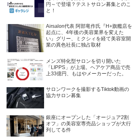
円～で登場？テストサロン募集とのこ
と！
Airsalon代表 阿部竜作氏『H+旗艦店を
起点に、4年後の美容業界を変えた
い』グリー、ミクシィを経て美容室開
業の異色社長に独占取材
メンズ特化型サロンを切り開いた
「LIPPS」が上場。ヘアケア商品で売
上33億円、もはやメーカーだった。
サロンワークを撮影するTiktok動画の
協力サロン募集
銀座にオープンした「オージュア2割
オフ」の美容室専売品ショップが大行
列してる件