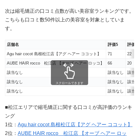
次は縮毛矯正の口コミ点数が高い美容室ランキングです。
こちらも口コミ数50件以上の美容室を対象としていま
す。
店舗名
評価5
評価4
Agu hair cocot 島根松江店【アグ ヘアー ココット】
71
22
AUBE HAIR rocco 松江店 【オーブ ヘアー ロッコ】
66
20
該当なし
該当なし
該当
該当なし
該当なし
該当
スクロールできます
該当なし
該当なし
該当
■松江エリアで縮毛矯正に関する口コミが高評価のランキ
ング
1位：
Agu hair cocot 島根松江店【アグ ヘアー ココット】
2位：
AUBE HAIR rocco 松江店 【オーブ ヘアー ロッ