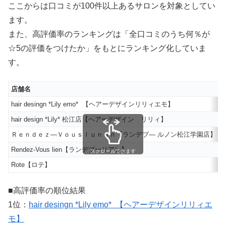
ここからは口コミが100件以上あるサロンを対象としてい
ます。
また、高評価率のランキングは「全口コミのうち何％が
☆5の評価をつけたか」をもとにランキング化していま
す。
店舗名
hair desingn *Lily emo* 【ヘアーデザインリリィエモ】
1
hair design *Lily* 松江店【ヘアーデザイン リリィ】
1
Ｒｅｎｄｅｚ―Ｖｏｕｓｌｕｎｏｎ【ランデブ― ルノン松江学園店】
9
Rendez-Vous lien【ランデブーリアン】
9
スクロールできます
Rote【ロテ】
1
■高評価率の順位結果
1位：
hair desingn *Lily emo* 【ヘアーデザインリリィエ
モ】