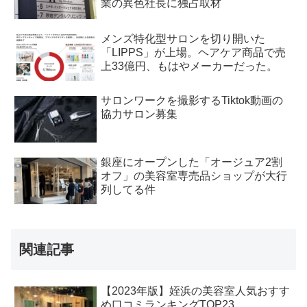
業の異色社長に独占取材
メンズ特化型サロンを切り開いた
「LIPPS」が上場。ヘアケア商品で売
上33億円、もはやメーカーだった。
サロンワークを撮影するTiktok動画の
協力サロン募集
銀座にオープンした「オージュア2割
オフ」の美容室専売品ショップが大行
列してる件
関連記事
【2023年版】姪浜の美容室人気おすす
め口コミランキングTOP23