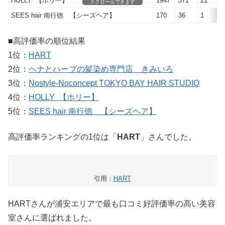
HOLLY 【ホリー】
1947
371
21
スクロールできます
SEES hair 南行徳 【シーズヘア】
170
36
1
■高評価率の順位結果
1位：
HART
2位：
ヘナとハーブの髪染め専門店 きみいろ
3位：
Nostyle‐Noconcept TOKYO BAY HAIR STUDIO
4位：
HOLLY 【ホリー】
5位：
SEES hair 南行徳 【シーズヘア】
高評価率ランキングの1位は「
HART
」さんでした。
引用：
HART
HARTさんが浦安エリアで最も口コミ好評価率の高い美容
室さんに選ばれました。