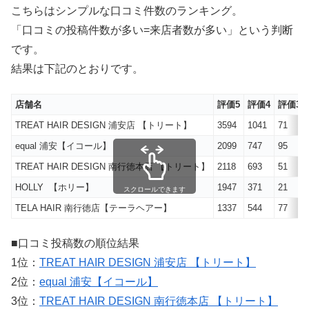
こちらはシンプルな口コミ件数のランキング。
「口コミの投稿件数が多い=来店者数が多い」という判断
です。
結果は下記のとおりです。
店舗名
評価5
評価4
評価3
TREAT HAIR DESIGN 浦安店 【トリート】
3594
1041
71
equal 浦安【イコール】
2099
747
95
TREAT HAIR DESIGN 南行徳本店 【トリート】
2118
693
51
HOLLY 【ホリー】
1947
371
21
スクロールできます
TELA HAIR 南行徳店【テーラヘアー】
1337
544
77
■口コミ投稿数の順位結果
1位：
TREAT HAIR DESIGN 浦安店 【トリート】
2位：
equal 浦安【イコール】
3位：
TREAT HAIR DESIGN 南行徳本店 【トリート】