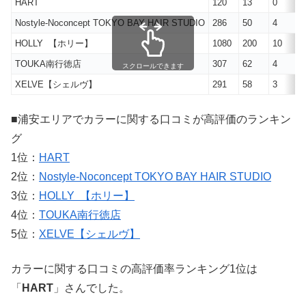
HART
120
13
0
Nostyle‐Noconcept TOKYO BAY HAIR STUDIO
286
50
4
HOLLY 【ホリー】
1080
200
10
TOUKA南行徳店
307
62
4
スクロールできます
XELVE【シェルヴ】
291
58
3
■浦安エリアでカラーに関する口コミが高評価のランキン
グ
1位：
HART
2位：
Nostyle‐Noconcept TOKYO BAY HAIR STUDIO
3位：
HOLLY 【ホリー】
4位：
TOUKA南行徳店
5位：
XELVE【シェルヴ】
カラーに関する口コミの高評価率ランキング1位は
「
HART
」さんでした。