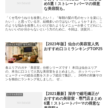
め5選！ストレートパーマの得意
な美容院も。
「くせ毛やうねりを改善したい！」「毎朝の髪の毛のセットを楽にし
たい！」と思っている方、結構多いのではないでしょうか？また、こ
のような悩みを改善したいけど似たようなメニューが多くてどれにし
たらいいのか分からないという方のために、今回は、須賀川...
【2023年版】仙台の美容室人気
おすすめ美容室>縮毛矯正がおすすめの美容室
おすすめ口コミランキングTOP25
各エリアのガチ「美容室」分析シリーズです！ 本日は仙台エリア
の、本当に口コミで人気な美容室をまとめました。 ホットペッパー
ビューティーの総合点数をスタッフ総出で集計。。 240件の対象サロ
ンを独自にランキング化しました。 ぜ...
【2021最新】深井で縮毛矯正が
おすすめ美容室
おすすめの美容室・専門店まとめ
6選！ストレートパーマの得意な