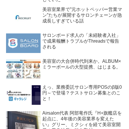
美容室業界で”元ホットペッパー営業マ
ン”たちが展開するサロンチェーンが急
成長しすぎている話
サロンボード求人の「未経験者入社」
で成果報酬トラブルがThreadsで報告
される
美容室の大合併時代到来か。ALBUM×
ミラーボールの大型提携、はじまる。
えっ、業務委託サロン専用POSのβ版0
円～で登場？テストサロン募集とのこ
と！
Airsalon代表 阿部竜作氏『H+旗艦店を
起点に、4年後の美容業界を変えた
い』グリー、ミクシィを経て美容室開