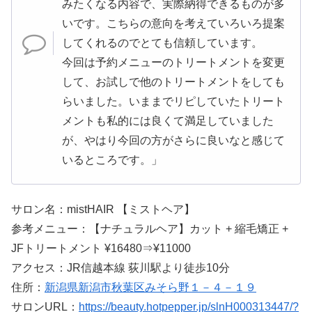
みたくなる内容で、実際納得できるものが多
いです。こちらの意向を考えていろいろ提案
してくれるのでとても信頼しています。
今回は予約メニューのトリートメントを変更
して、お試しで他のトリートメントをしても
らいました。いままでリピしていたトリート
メントも私的には良くて満足していました
が、やはり今回の方がさらに良いなと感じて
いるところです。」
サロン名：mistHAIR 【ミストヘア】
参考メニュー：【ナチュラルヘア】カット + 縮毛矯正 +
JFトリートメント ¥16480⇒¥11000
アクセス：JR信越本線 荻川駅より徒歩10分
住所：
新潟県新潟市秋葉区みそら野１－４－１９
サロンURL：
https://beauty.hotpepper.jp/slnH000313447/?