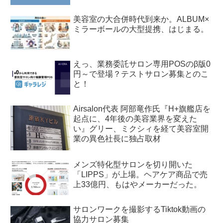
美容室の大合併時代到来か。ALBUM×
ミラーボールの大型提携、はじまる。
えっ、業務委託サロン専用POSのβ版0
円～で登場？テストサロン募集とのこ
と！
Airsalon代表 阿部竜作氏『H+旗艦店を
起点に、4年後の美容業界を変えた
い』グリー、ミクシィを経て美容室開
業の異色社長に独占取材
メンズ特化型サロンを切り開いた
「LIPPS」が上場。ヘアケア商品で売
上33億円、もはやメーカーだった。
サロンワークを撮影するTiktok動画の
協力サロン募集