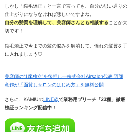
しかし「縮毛矯正」と一言で言っても、自分の思い通りの
仕上がりにならなければ悲しいですよね。
自分の髪質を理解して、美容師さんとも相談する
ことが大
切です！
縮毛矯正で今までの髪の悩みを解消して、憧れの髪質を手
に入れましょう♡
美容師の“1席独立”を後押し—株式会社Airsalon代表 阿部
竜作が「面貸しサロンのはじめ方」を無料公開
さらに、KAMIUの
LINE@
で業務用ブリーチ「23種」徹底
検証ランキング配信中！