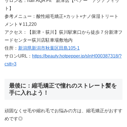
サロン名：hair AQA Fit 新津店【ヘアー アクアフィッ
ト】
参考メニュー：酸性縮毛矯正+カット+ナノ保湿トリート
メント￥11,220
アクセス：【新津・荻川】荻川駅東口から徒歩７分新津フ
ードセンター荻川店駐車場敷地内
住所：
新潟県新潟市秋葉区田島105-1
サロンURL：
https://beauty.hotpepper.jp/slnH000387318/?
cstt=3
最後に：縮毛矯正で憧れのストレート髪を
手に入れよう！
頑固なくせ毛や縮れ毛でお悩みの方は、縮毛矯正がおすす
めです◎