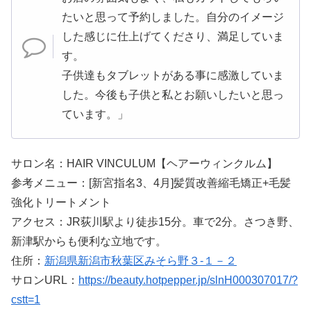
たいと思って予約しました。自分のイメージ
した感じに仕上げてくださり、満足していま
す。
子供達もタブレットがある事に感激していま
した。今後も子供と私とお願いしたいと思っ
ています。」
サロン名：HAIR VINCULUM【ヘアーウィンクルム】
参考メニュー：[新宮指名3、4月]髪質改善縮毛矯正+毛髪
強化トリートメント
アクセス：JR荻川駅より徒歩15分。車で2分。さつき野、
新津駅からも便利な立地です。
住所：
新潟県新潟市秋葉区みそら野３-１－２
サロンURL：
https://beauty.hotpepper.jp/slnH000307017/?
cstt=1