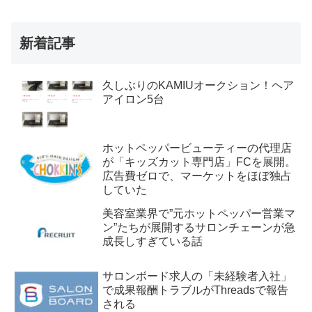
新着記事
久しぶりのKAMIUオークション！ヘア
アイロン5台
ホットペッパービューティーの代理店
が「キッズカット専門店」FCを展開。
広告費ゼロで、マーケットをほぼ独占
していた
美容室業界で”元ホットペッパー営業マ
ン”たちが展開するサロンチェーンが急
成長しすぎている話
サロンボード求人の「未経験者入社」
で成果報酬トラブルがThreadsで報告
される