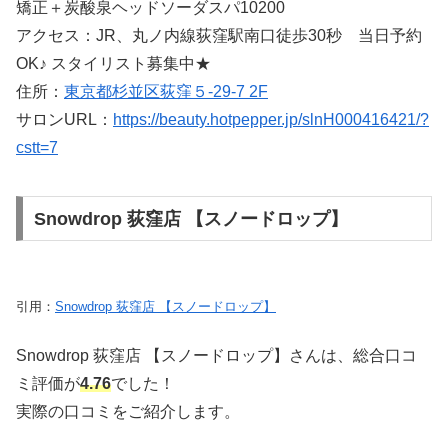
矯正＋炭酸泉ヘッドソーダスパ10200
アクセス：JR、丸ノ内線荻窪駅南口徒歩30秒 当日予約
OK♪ スタイリスト募集中★
住所：
東京都杉並区荻窪５-29-7 2F
サロンURL：
https://beauty.hotpepper.jp/slnH000416421/?
cstt=7
Snowdrop 荻窪店 【スノードロップ】
引用：
Snowdrop 荻窪店 【スノードロップ】
Snowdrop 荻窪店 【スノードロップ】さんは、総合口コ
ミ評価が
4.76
でした！
実際の口コミをご紹介します。