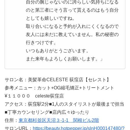
自分の腕じゃないのに誇らしい気持ちになる
のと第三者にそう言って貰えるのはもう自分
としても嬉しいですね。
取り合いになると予約が入れにくくなるので
友人には未だに教えていません。私の秘密の
行きつけです。
いつもありがとうございます。
また来年もよろしくお願いします。」
サロン名：美髪革命CELESTE 荻窪店【セレスト】
参考メニュー：カット+OG縮毛矯正+トリートメント
¥１１０００ celeste荻窪店
アクセス：荻窪駅2分■1人のスタイリストが最後まで担当
■丁寧カウンセリング■店内広々ゆったり
住所：
東京都杉並区天沼３-1-1 関根ビル2階
サロンURL：
https://beauty.hotpepper.jp/slnH000147480/?