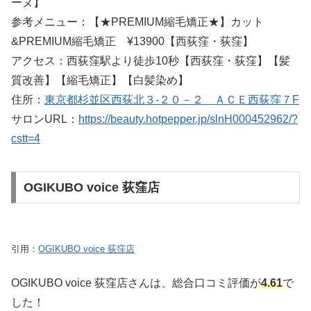
ーヌ】
参考メニュー：【★PREMIUM縮毛矯正★】カット
&PREMIUM縮毛矯正 ¥13900【西荻窪・荻窪】
アクセス：西荻窪駅より徒歩10秒【西荻窪・荻窪】【髪
質改善】【縮毛矯正】【白髪染め】
住所：
東京都杉並区西荻北３-２０－２ ＡＣＥ西荻窪７F
サロンURL：
https://beauty.hotpepper.jp/slnH000452962/?
cstt=4
OGIKUBO voice 荻窪店
引用：
OGIKUBO voice 荻窪店
OGIKUBO voice 荻窪店さんは、総合口コミ評価が
4.61
で
した！