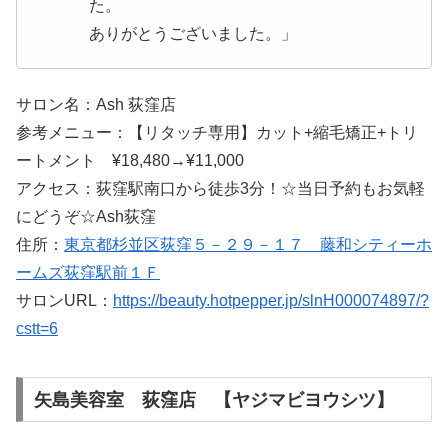
た。
ありがとうございました。」
サロン名：Ash 荻窪店
参考メニュー：【リタッチ専用】カット+縮毛矯正+トリ
ートメント ¥18,480→¥11,000
アクセス：荻窪駅南口から徒歩3分！☆当日予約もお気軽
にどうぞ☆Ash荻窪
住所：
東京都杉並区荻窪５－２９－１７ 藤和シティーホ
ームズ荻窪駅前１Ｆ
サロンURL：
https://beauty.hotpepper.jp/slnH000074897/?
cstt=6
矢島美容室 荻窪店 【ヤジマビヨウシツ】