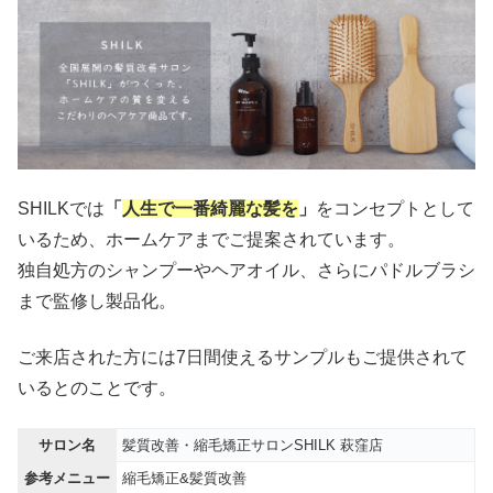
SHILKでは
「
人生で一番綺麗な髪を
」
をコンセプトとして
いるため、ホームケアまでご提案されています。
独自処方のシャンプーやヘアオイル、さらにパドルブラシ
まで監修し製品化。
ご来店された方には7日間使えるサンプルもご提供されて
いるとのことです。
サロン名
髪質改善・縮毛矯正サロンSHILK 萩窪店
参考メニュー
縮毛矯正&髪質改善