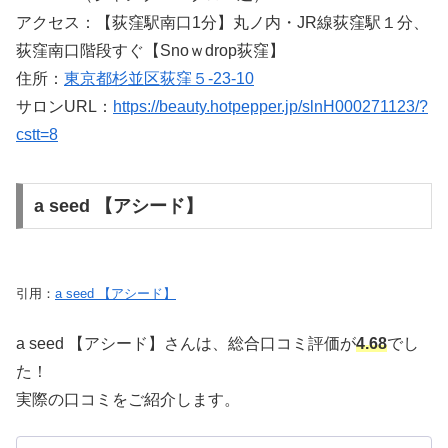
アクセス：【荻窪駅南口1分】丸ノ内・JR線荻窪駅１分、
荻窪南口階段すぐ【Snoｗdrop荻窪】
住所：
東京都杉並区荻窪５-23-10
サロンURL：
https://beauty.hotpepper.jp/slnH000271123/?
cstt=8
a seed 【アシード】
引用：
a seed 【アシード】
a seed 【アシード】さんは、総合口コミ評価が
4.68
でし
た！
実際の口コミをご紹介します。