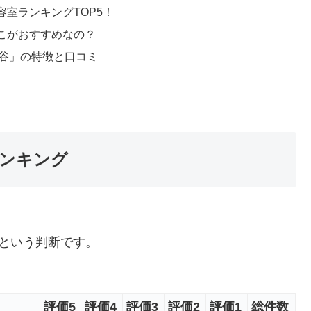
室ランキングTOP5！
こがおすすめなの？
en 熊谷」の特徴と口コミ
ランキング
。
という判断です。
評価5
評価4
評価3
評価2
評価1
総件数