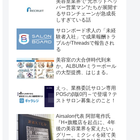
美容室業界で”元ホットペッ
パー営業マン”たちが展開す
るサロンチェーンが急成長
しすぎている話
サロンボード求人の「未経
験者入社」で成果報酬トラ
ブルがThreadsで報告され
る
美容室の大合併時代到来
か。ALBUM×ミラーボール
の大型提携、はじまる。
えっ、業務委託サロン専用
POSのβ版0円～で登場？テ
ストサロン募集とのこと！
Airsalon代表 阿部竜作氏
『H+旗艦店を起点に、4年
後の美容業界を変えたい』
グリー、ミクシィを経て美