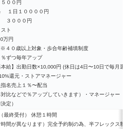
９５００円
格 １日１００００円
 ３０００円
リスト
.0万円
手当※４０歳以上対象・歩合年齢補填制度
１％ずつ毎年アップ
】出勤日数×10,000円 (休日は4日〜10日で毎月選べ
10%還元・ストアマネージャー
員指名売上１％〜配当
年対比などで％アップしていきます）・マネージャー
与決定）
（最終受付） 休憩１時間
時間が異なります）完全予約制の為、半フレックス制 