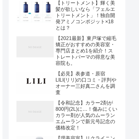
【トリートメント】輝く美
髪が欲しいなら「フェルエ
トリートメント」！独自開
発アミノコンポジット×18
とは？
【2021最新】東戸塚で縮毛
矯正がおすすめの美容室・
専門店まとめ1を紹介！ス
トレートパーマの得意な美
容院も。
【必見】表参道・原宿
LILI(リリ)の口コミ・評判や
オーナー三好真二さんを調
査
【令和記念】カラー2剤が
800円(2L)に…！傷みにくい
カラー剤が人気のムーラン
エムーランで新元号記念の
価格改定！
【理美容室】リクライニン