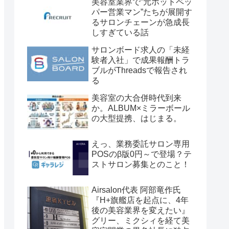
美容室業界で”元ホットペッ
パー営業マン”たちが展開す
るサロンチェーンが急成長
しすぎている話
サロンボード求人の「未経
験者入社」で成果報酬トラ
ブルがThreadsで報告され
る
美容室の大合併時代到来
か。ALBUM×ミラーボール
の大型提携、はじまる。
えっ、業務委託サロン専用
POSのβ版0円～で登場？テ
ストサロン募集とのこと！
Airsalon代表 阿部竜作氏
『H+旗艦店を起点に、4年
後の美容業界を変えたい』
グリー、ミクシィを経て美