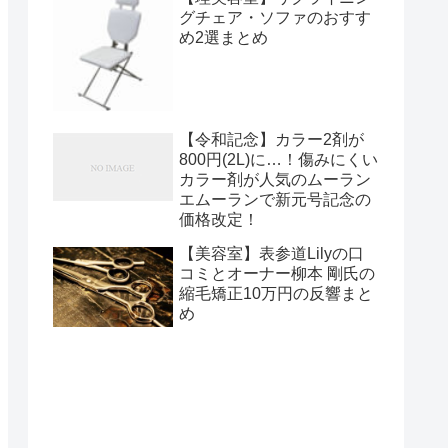
グチェア・ソファのおすす
め2選まとめ
【令和記念】カラー2剤が
800円(2L)に…！傷みにくい
カラー剤が人気のムーラン
エムーランで新元号記念の
価格改定！
【美容室】表参道Lilyの口
コミとオーナー柳本 剛‏氏の
縮毛矯正10万円の反響まと
め