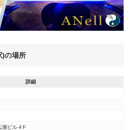
駅)の場所
詳細
広瀬ビル４F