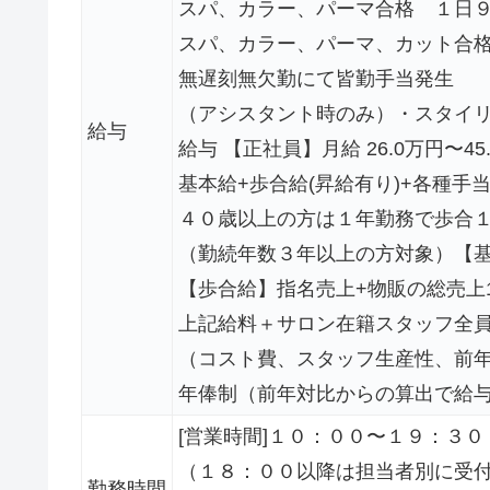
スパ、カラー、パーマ合格 １日
スパ、カラー、パーマ、カット合
無遅刻無欠勤にて皆勤手当発生
（アシスタント時のみ）・スタイ
給与
給与 【正社員】月給 26.0万円〜45
基本給+歩合給(昇給有り)+各種
４０歳以上の方は１年勤務で歩合
（勤続年数３年以上の方対象）【基本給
【歩合給】指名売上+物販の総売上
上記給料＋サロン在籍スタッフ全
（コスト費、スタッフ生産性、前
年俸制（前年対比からの算出で給
[営業時間]１０：００〜１９：３０
（１８：００以降は担当者別に受付
勤務時間