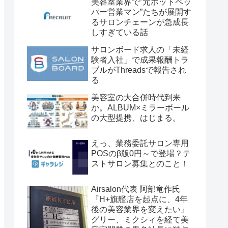
美容室業界で”元ホットペッ
パー営業マン”たちが展開す
るサロンチェーンが急成長
しすぎている話
サロンボード求人の「未経
験者入社」で成果報酬トラ
ブルがThreadsで報告され
る
美容室の大合併時代到来
か。ALBUM×ミラーボール
の大型提携、はじまる。
えっ、業務委託サロン専用
POSのβ版0円～で登場？テ
ストサロン募集とのこと！
Airsalon代表 阿部竜作氏
『H+旗艦店を起点に、4年
後の美容業界を変えたい』
グリー、ミクシィを経て美