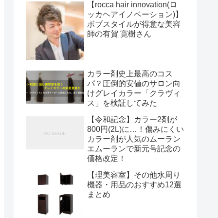
【rocca hair innovation(ロ
ッカヘアイノベーション)】
ボブスタイルが得意な美容
師の有賀 寛樹さん
カラー剤史上最高のコス
パ？圧倒的安値のサロン向
けグレイカラー「クラヴィ
ス」を検証してみた
【令和記念】カラー2剤が
800円(2L)に…！傷みにくい
カラー剤が人気のムーラン
エムーランで新元号記念の
価格改定！
【理美容室】その他水周り
機器・用品のおすすめ12選
まとめ