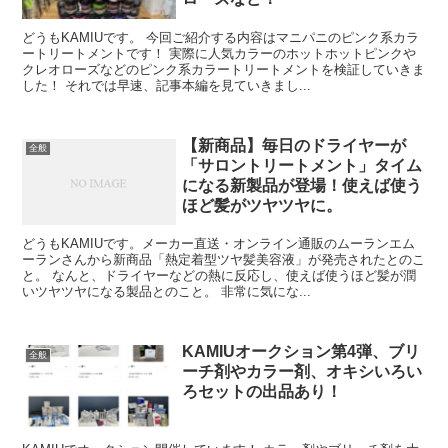
どうもKAMIUです。 今回ご紹介する内容はマニパニのピンク系カラ
ートリートメントです！ 実際に人気カラーのホットホットピンクや
クレオローズなどのピンク系カラートリートメントを検証していきま
した！ それでは早速、記事本編を見ていきまし...
【新商品】毎日のドライヤーが
全般
「サロントリートメント」タイム
になる新製品が登場！使えば使う
ほど髪がツヤツヤに。
どうもKAMIUです。メーカー直送・オンライン通販のムーランエム
ーランさんから新商品「熱定着型ツヤ髪美容液」が発売されたとのこ
と。 なんと、ドライヤーなどの熱に反応し、使えば使うほど髪が潤
いツヤツヤになる製品とのこと。 非常に気にな...
KAMIUオークション第4弾、ブリ
全般
ーチ剤やカラー剤、オキシいろい
ろセットの出品あり！