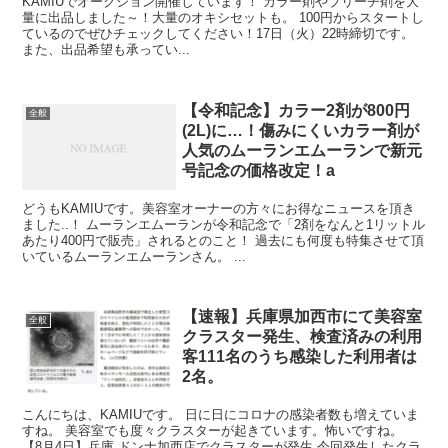
KAMIUでオークション開催しています！ カラー剤やブリーチ剤を大
量に出品しました～！大量のオキシセットも。 100円からスタートし
ているのでぜひチェックしてください！17日（火）22時締切です。
また、出品希望も承ってい...
【令和記念】カラー2剤が800円
全般
(2L)に…！傷みにくいカラー剤が
人気のムーランエムーランで新元
号記念の価格改定！a
どうもKAMIUです。美容室オーナーの方々にお得なニュースを頂き
ました..！ ムーランエムーランが令和記念で「2剤をなんと1リットル
あたり400円で販売」されるとのこと！ 過去にも何度も特集させて頂
いているムーランエムーランさん。 ...
【速報】兵庫県加西市にて美容室
全般
クラスター発生、検査済みの利用
客111名のうち感染した利用者は
2名。
こんにちは、KAMIUです。 日に日にコロナの感染者数も増えていま
すね。 美容室でも度々クラスターが起きています。怖いですね。
【8月4日】兵庫 ドンナ加西店でクラスターが発生 今回発生したクラ