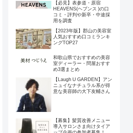
【必見】表参道・原宿
HEAVENS(ヘブンス )の口
コミ・評判や新卒・中途採
用を調査
【2023年版】郡山の美容室
人気おすすめ口コミランキ
ングTOP27
和歌山県でおすすめの美容
室ディーラー・問屋おすす
め3選まとめ
【Laugh U GARDEN】アン
ニュイなナチュラル系が得
意な美容師の大下友輔さん
【募集】髪質改善メニュー
導入サロンさま向けタイア
ップ企画の参加者募集！