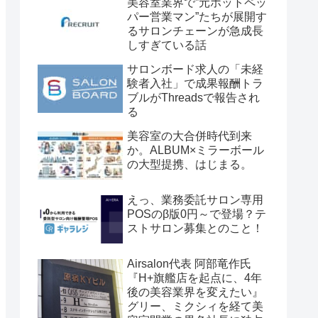
美容室業界で”元ホットペッ
パー営業マン”たちが展開す
るサロンチェーンが急成長
しすぎている話
サロンボード求人の「未経
験者入社」で成果報酬トラ
ブルがThreadsで報告され
る
美容室の大合併時代到来
か。ALBUM×ミラーボール
の大型提携、はじまる。
えっ、業務委託サロン専用
POSのβ版0円～で登場？テ
ストサロン募集とのこと！
Airsalon代表 阿部竜作氏
『H+旗艦店を起点に、4年
後の美容業界を変えたい』
グリー、ミクシィを経て美