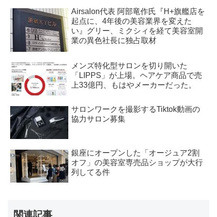
Airsalon代表 阿部竜作氏『H+旗艦店を
起点に、4年後の美容業界を変えた
い』グリー、ミクシィを経て美容室開
業の異色社長に独占取材
メンズ特化型サロンを切り開いた
「LIPPS」が上場。ヘアケア商品で売
上33億円、もはやメーカーだった。
サロンワークを撮影するTiktok動画の
協力サロン募集
銀座にオープンした「オージュア2割
オフ」の美容室専売品ショップが大行
列してる件
関連記事