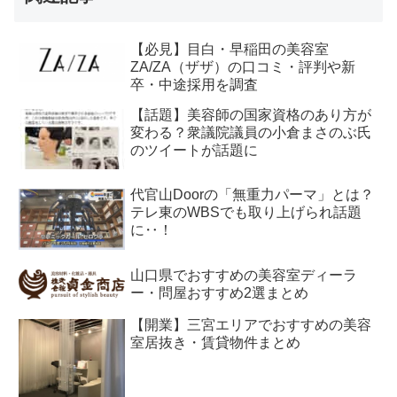
【必見】目白・早稲田の美容室
ZA/ZA（ザザ）の口コミ・評判や新
卒・中途採用を調査
【話題】美容師の国家資格のあり方が
変わる？衆議院議員の小倉まさのぶ氏
のツイートが話題に
代官山Doorの「無重力パーマ」とは？
テレ東のWBSでも取り上げられ話題
に‥！
山口県でおすすめの美容室ディーラ
ー・問屋おすすめ2選まとめ
【開業】三宮エリアでおすすめの美容
室居抜き・賃貸物件まとめ