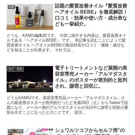
話題の髪質改善オイル『髪質改善
全般
ヘアオイル BEBE』を徹底解説！
口コミ・効果や使い方・成分表な
ども一挙紹介。
どうも、KAMIU編集部です。 今回ご紹介する内容は、髪質改善オイ
ルである「ヘアオイルBEBE」 です。 本記事を読むことによって髪
質改善オイル ヘアオイルBEBEの製品特長や口コミ・価格・成分な
どを知ることが出来ます。 それでは...
電子トリートメントなど展開の美
独立・開業
容室専売メーカー「アルマダスタ
イル」のポスターが差別的と批判
され、謝罪と回収に。
どうもKAMIUです。美容室専売品メーカー「アルマダスタイル」さ
んの販促用ポスターが批判的だったと先週29日（土）からTwitterで話
題になり、メーカー側のアルマダスタイルが当日中に謝罪と回収の通
知を出すことになったとのことです。 該当...
シュワルツコフからセルフ用”の
独立・開業