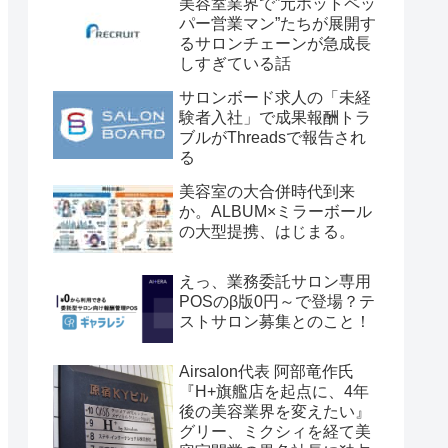
美容室業界で”元ホットペッ
パー営業マン”たちが展開す
るサロンチェーンが急成長
しすぎている話
サロンボード求人の「未経
験者入社」で成果報酬トラ
ブルがThreadsで報告され
る
美容室の大合併時代到来
か。ALBUM×ミラーボール
の大型提携、はじまる。
えっ、業務委託サロン専用
POSのβ版0円～で登場？テ
ストサロン募集とのこと！
Airsalon代表 阿部竜作氏
『H+旗艦店を起点に、4年
後の美容業界を変えたい』
グリー、ミクシィを経て美