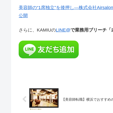
美容師の“1席独立”を後押し—株式会社Airsa
公開
さらに、KAMIUの
LINE@
で業務用ブリーチ「
【美容師転職】横浜でおすすめ