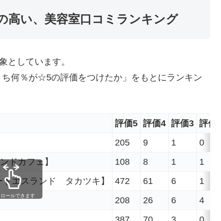
の高い、美容室口コミランキング
対象としています。
うち何％が☆5の評価をつけたか」をもとにランキン
評価5
評価4
評価3
評価
205
9
1
0
ンアンドカフェ】
108
8
1
1
ヘアーリゾートエスランド タカツキ】
472
61
6
1
クロールできます
208
26
6
4
387
70
3
0