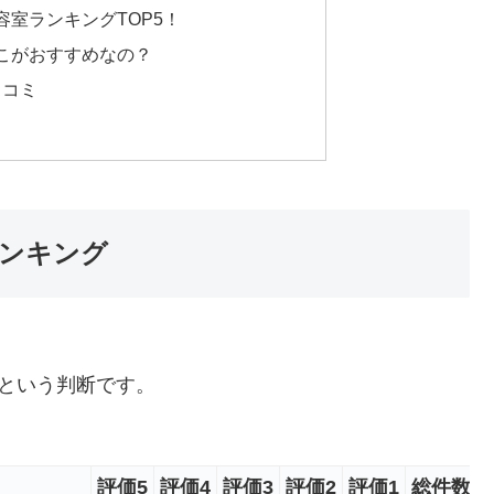
室ランキングTOP5！
こがおすすめなの？
口コミ
ランキング
。
という判断です。
評価5
評価4
評価3
評価2
評価1
総件数