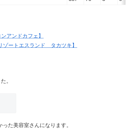
スサロンアンドカフェ】
ki【ヘアーリゾートエスランド タカツキ】
した。
高かった美容室さんになります。