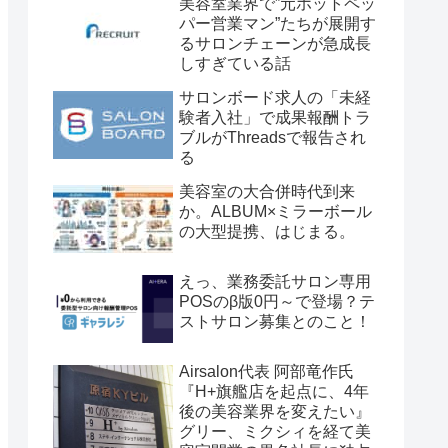
美容室業界で”元ホットペッ
パー営業マン”たちが展開す
るサロンチェーンが急成長
しすぎている話
サロンボード求人の「未経
験者入社」で成果報酬トラ
ブルがThreadsで報告され
る
美容室の大合併時代到来
か。ALBUM×ミラーボール
の大型提携、はじまる。
えっ、業務委託サロン専用
POSのβ版0円～で登場？テ
ストサロン募集とのこと！
Airsalon代表 阿部竜作氏
『H+旗艦店を起点に、4年
後の美容業界を変えたい』
グリー、ミクシィを経て美