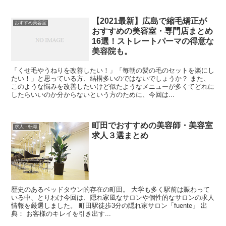
【2021最新】広島で縮毛矯正が
おすすめ美容室
おすすめの美容室・専門店まとめ
16選！ストレートパーマの得意な
美容院も。
「くせ毛やうねりを改善したい！」「毎朝の髪の毛のセットを楽にし
たい！」と思っている方、結構多いのではないでしょうか？ また、
このような悩みを改善したいけど似たようなメニューが多くてどれに
したらいいのか分からないという方のために、今回は...
町田でおすすめの美容師・美容室
求人・転職
求人３選まとめ
歴史のあるベッドタウン的存在の町田。 大学も多く駅前は賑わって
いる中、とりわけ今回は、隠れ家風なサロンや個性的なサロンの求人
情報を厳選しました。 町田駅徒歩3分の隠れ家サロン「fuente」 出
典： お客様のキレイを引き出す...