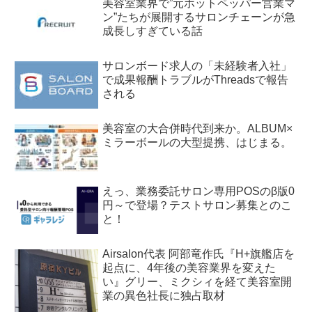
美容室業界で”元ホットペッパー営業マ
ン”たちが展開するサロンチェーンが急
成長しすぎている話
サロンボード求人の「未経験者入社」
で成果報酬トラブルがThreadsで報告
される
美容室の大合併時代到来か。ALBUM×
ミラーボールの大型提携、はじまる。
えっ、業務委託サロン専用POSのβ版0
円～で登場？テストサロン募集とのこ
と！
Airsalon代表 阿部竜作氏『H+旗艦店を
起点に、4年後の美容業界を変えた
い』グリー、ミクシィを経て美容室開
業の異色社長に独占取材