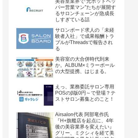
美容室業界で”元ホットペッ
パー営業マン”たちが展開す
るサロンチェーンが急成長
しすぎている話
サロンボード求人の「未経
験者入社」で成果報酬トラ
ブルがThreadsで報告され
る
美容室の大合併時代到来
か。ALBUM×ミラーボール
の大型提携、はじまる。
えっ、業務委託サロン専用
POSのβ版0円～で登場？テ
ストサロン募集とのこと！
Airsalon代表 阿部竜作氏
『H+旗艦店を起点に、4年
後の美容業界を変えたい』
グリー、ミクシィを経て美