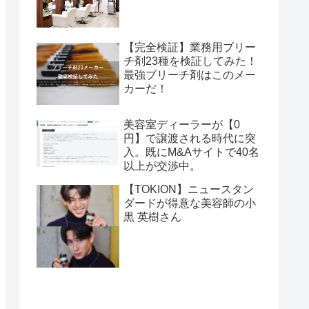
【完全検証】業務用ブリー
チ剤23種を検証してみた！
最強ブリーチ剤はこのメー
カーだ！
美容室ディーラーが【0
円】で譲渡される時代に突
入。既にM&Aサイトで40名
以上が交渉中。
【TOKION】ニュースタン
ダードが得意な美容師の小
黒 英樹さん