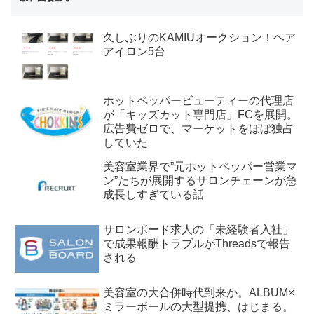
久しぶりのKAMIUオークション！ヘア
アイロン5台
ホットペッパービューティーの代理店
が「キッズカット専門店」FCを展開。
広告費ゼロで、マーケットをほぼ独占
していた
美容室業界で”元ホットペッパー営業マ
ン”たちが展開するサロンチェーンが急
成長しすぎている話
サロンボード求人の「未経験者入社」
で成果報酬トラブルがThreadsで報告
される
美容室の大合併時代到来か。ALBUM×
ミラーボールの大型提携、はじまる。