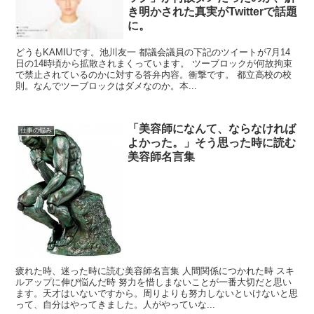
き明かされた真実がTwitterで話題
に。
どうもKAMIUです。池川友一 都議会議員の下記のツイートが7月14
日の14時頃から拡散されまくっています。 ツーブロックが何故拘束
で禁止されているのかに対する答弁内容。衝撃です。 都立高校の校
則。なんでツーブロックはダメなのか。本...
「美容師になんて、ならなければ
仕事の悩み
よかった。」そう思った時に読む
美容師名言集
疲れた時、迷った時に読む美容師名言集 人間関係につかれた時 スキ
ルアップに伸び悩んだ時 努力を惜しまないことが一番大切だと思い
ます。天才はいないですから。周りよりも努力しないといけないと思
って、自分はやってきました。人がやっていな...