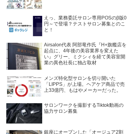
えっ、業務委託サロン専用POSのβ版0
円～で登場？テストサロン募集とのこ
と！
Airsalon代表 阿部竜作氏『H+旗艦店を
起点に、4年後の美容業界を変えた
い』グリー、ミクシィを経て美容室開
業の異色社長に独占取材
メンズ特化型サロンを切り開いた
「LIPPS」が上場。ヘアケア商品で売
上33億円、もはやメーカーだった。
サロンワークを撮影するTiktok動画の
協力サロン募集
銀座にオープンした「オージュア2割