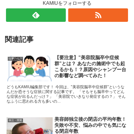
KAMIUをフォローする
関連記事
【要注意】”美容院脳卒中症候
仕事の悩み
群”とは？ あなたの施術中でも起
こるかも！？原因やシャンプー台
の影響など調べてみた！
どうもKAMIU編集部です！ 今回は、"美容院脳卒中症候群"というな
んだか恐そうな症状に関する記事です。 「そもそも脳卒中ってどん
な症状が出るんだっけ？」 「美容院でいきなり発症するの？」 そん
なふうに思われる方も多いの...
美容師独立後の閉店の平均年数！
独立・開業
失敗や不安、悩みの中でも気にな
る閉店年数