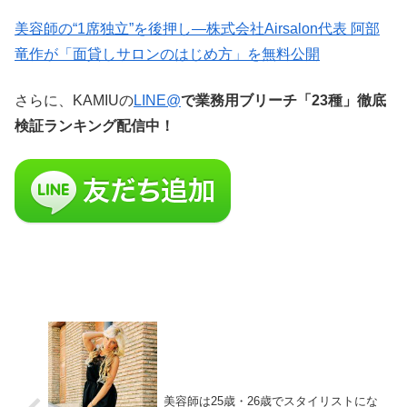
美容師の“1席独立”を後押し—株式会社Airsalon代表 阿部
竜作が「面貸しサロンのはじめ方」を無料公開
さらに、KAMIUの
LINE@
で業務用ブリーチ「23種」徹底
検証ランキング配信中！
美容師は25歳・26歳でスタイリストにな